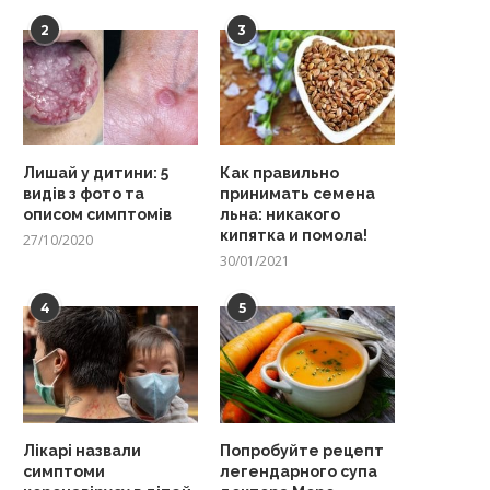
2
3
Лишай у дитини: 5
Как правильно
видів з фото та
принимать семена
описом симптомів
льна: никакого
кипятка и помола!
27/10/2020
30/01/2021
4
5
Лікарі назвали
Попробуйте рецепт
симптоми
легендарного супа