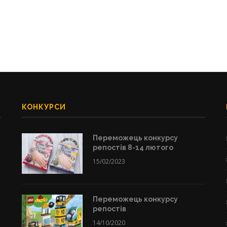
КОНКУРСИ
Переможець конкурсу
репостів 8-14 лютого
15/02/2023
Переможець конкурсу
репостів
14/10/2020