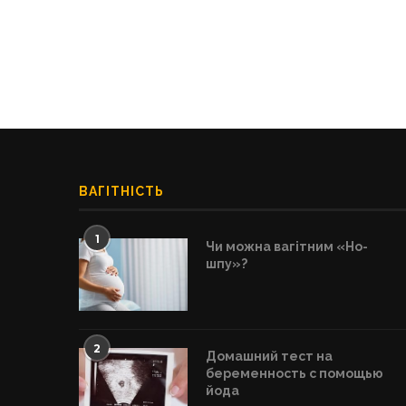
ВАГІТНІСТЬ
1
Чи можна вагітним «Но-
шпу»?
2
Домашний тест на
беременность с помощью
йода