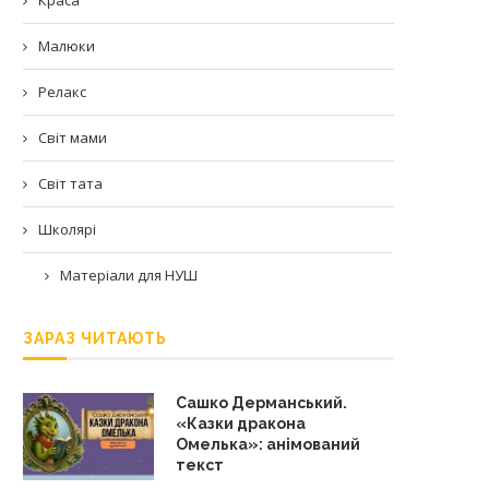
Малюки
Релакс
Світ мами
Світ тата
Школярі
Матеріали для НУШ
ЗАРАЗ ЧИТАЮТЬ
Сашко Дерманський.
«Казки дракона
Омелька»: анімований
текст