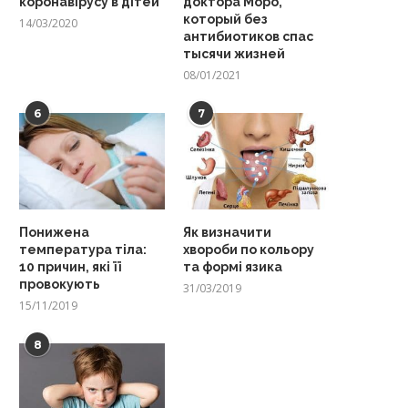
коронавірусу в дітей
доктора Моро,
который без
14/03/2020
антибиотиков спас
тысячи жизней
08/01/2021
6
7
Понижена
Як визначити
температура тіла:
хвороби по кольору
10 причин, які її
та формі язика
провокують
31/03/2019
15/11/2019
8