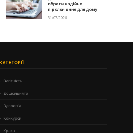
обрати надійне
підключення для дому
31/07/2026
КАТЕГОРІЇ
Вагітність
Дошкільнята
Здоров'я
Конкурси
Краса