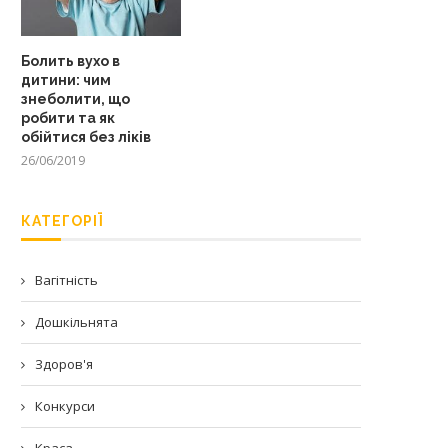
Болить вухо в
дитини: чим
знеболити, що
робити та як
обійтися без ліків
26/06/2019
КАТЕГОРІЇ
Вагітність
Дошкільнята
Здоров'я
Конкурси
Краса