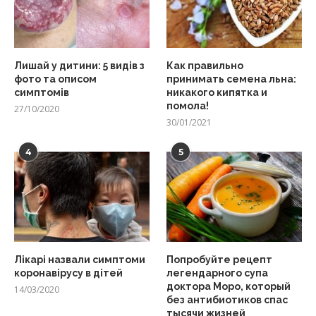
Лишай у дитини: 5 видів з
Как правильно
фото та описом
принимать семена льна:
симптомів
никакого кипятка и
помола!
27/10/2020
30/01/2021
4
5
Лікарі назвали симптоми
Попробуйте рецепт
коронавірусу в дітей
легендарного супа
доктора Моро, который
14/03/2020
без антибиотиков спас
тысячи жизней