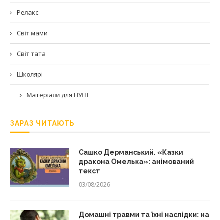
Релакс
Світ мами
Світ тата
Школярі
Матеріали для НУШ
ЗАРАЗ ЧИТАЮТЬ
Сашко Дерманський. «Казки
дракона Омелька»: анімований
текст
03/08/2026
Домашні травми та їхні наслідки: на