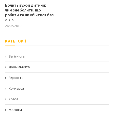
Болить вухо в дитини:
чим знеболити, що
робити та як обійтися без
ліків
26/06/2019
КАТЕГОРІЇ
Вагітність
Дошкільнята
Здоров'я
Конкурси
Краса
Малюки