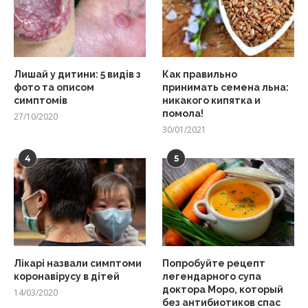
Лишай у дитини: 5 видів з
Как правильно
фото та описом
принимать семена льна:
симптомів
никакого кипятка и
помола!
27/10/2020
30/01/2021
4
5
Лікарі назвали симптоми
Попробуйте рецепт
коронавірусу в дітей
легендарного супа
доктора Моро, который
14/03/2020
без антибиотиков спас