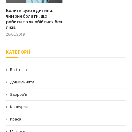
Болить вухо в дитини:
чим знеболити, що
робити та як обійтися без
ліків
26/06/2019
КАТЕГОРІЇ
Вагітність
Дошкільнята
Здоров'я
Конкурси
Краса
Малюки