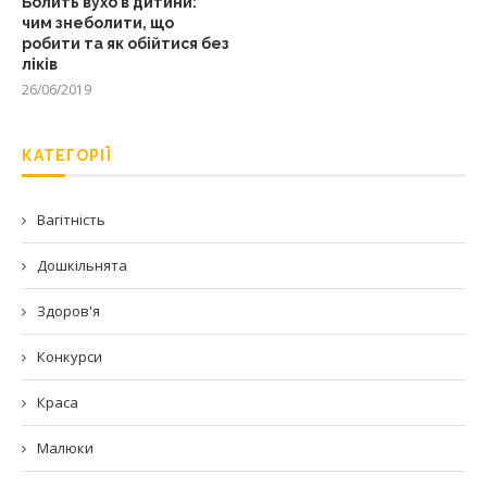
Болить вухо в дитини:
чим знеболити, що
робити та як обійтися без
ліків
26/06/2019
КАТЕГОРІЇ
Вагітність
Дошкільнята
Здоров'я
Конкурси
Краса
Малюки