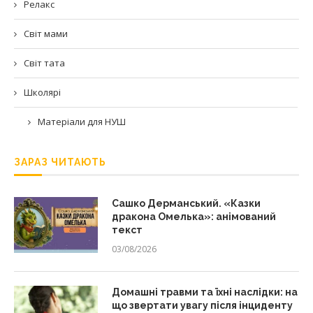
Релакс
Світ мами
Світ тата
Школярі
Матеріали для НУШ
ЗАРАЗ ЧИТАЮТЬ
Сашко Дерманський. «Казки
дракона Омелька»: анімований
текст
03/08/2026
Домашні травми та їхні наслідки: на
що звертати увагу після інциденту