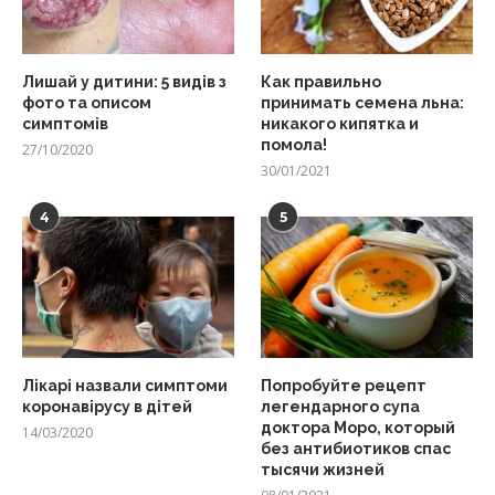
Лишай у дитини: 5 видів з
Как правильно
фото та описом
принимать семена льна:
симптомів
никакого кипятка и
помола!
27/10/2020
30/01/2021
4
5
Лікарі назвали симптоми
Попробуйте рецепт
коронавірусу в дітей
легендарного супа
доктора Моро, который
14/03/2020
без антибиотиков спас
тысячи жизней