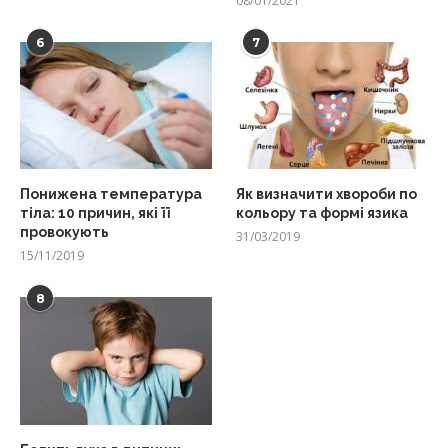
08/01/2021
6
7
Понижена температура
Як визначити хвороби по
тіла: 10 причин, які її
кольору та формі язика
провокують
31/03/2019
15/11/2019
8