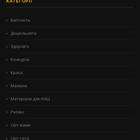
КАТЕГОРІЇ
Вагітність
Дошкільнята
Здоров'я
Конкурси
Краса
Малюки
Матеріали для НУШ
Релакс
Світ мами
Світ тата