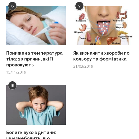
6
7
Понижена температура
Як визначити хвороби по
тіла: 10 причин, які її
кольору та формі язика
провокують
31/03/2019
15/11/2019
8
Болить вухо в дитини:
чим знеболити, що