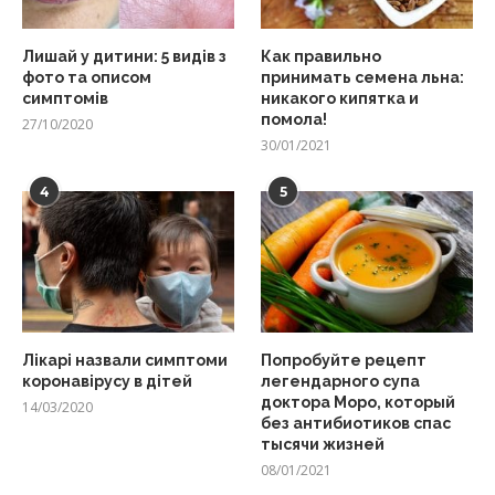
Лишай у дитини: 5 видів з
Как правильно
фото та описом
принимать семена льна:
симптомів
никакого кипятка и
помола!
27/10/2020
30/01/2021
4
5
Лікарі назвали симптоми
Попробуйте рецепт
коронавірусу в дітей
легендарного супа
доктора Моро, который
14/03/2020
без антибиотиков спас
тысячи жизней
08/01/2021