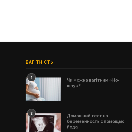
ВАГІТНІСТЬ
1
Чи можна вагітним «Но-
шпу»?
2
Домашний тест на
беременность с помощью
йода