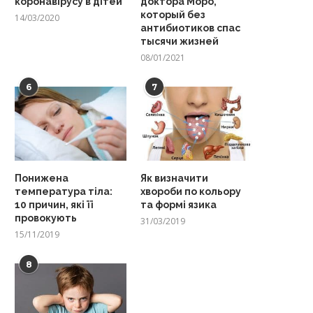
коронавірусу в дітей
доктора Моро,
который без
14/03/2020
антибиотиков спас
тысячи жизней
08/01/2021
6
7
Понижена
Як визначити
температура тіла:
хвороби по кольору
10 причин, які її
та формі язика
провокують
31/03/2019
15/11/2019
8