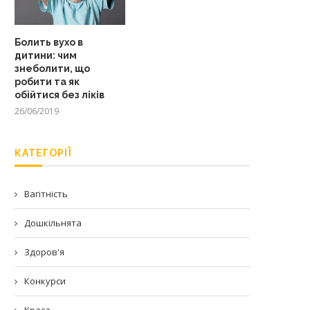
Болить вухо в
дитини: чим
знеболити, що
робити та як
обійтися без ліків
26/06/2019
КАТЕГОРІЇ
Вагітність
Дошкільнята
Здоров'я
Конкурси
Краса