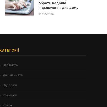
обрати надійне
підключення для дому
31/07/2026
КАТЕГОРІЇ
Вагітність
Дошкільнята
Здоров'я
Конкурси
Краса