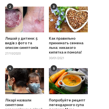
2
3
Лишай у дитини: 5
Как правильно
видів з фото та
принимать семена
описом симптомів
льна: никакого
кипятка и помола!
27/10/2020
30/01/2021
4
5
Лікарі назвали
Попробуйте рецепт
симптоми
легендарного супа