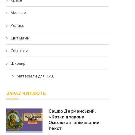
Малюки
Релакс
Світ мами
Світ тата
Школярі
Матеріали для НУШ
ЗАРАЗ ЧИТАЮТЬ
Сашко Дерманський.
«Казки дракона
Омелька»: анімований
текст