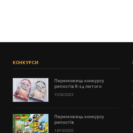
КОНКУРСИ
Переможець конкурсу
репостів 8-14 лютого
15/02/2023
Переможець конкурсу
репостів
14/10/2020