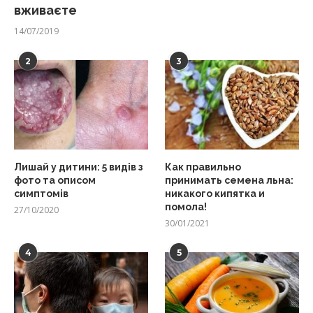
вживаєте
14/07/2019
2
3
Лишай у дитини: 5 видів з
Как правильно
фото та описом
принимать семена льна:
симптомів
никакого кипятка и
помола!
27/10/2020
30/01/2021
4
5