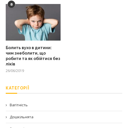
8
Болить вухо в дитини:
чим знеболити, що
робити та як обійтися без
ліків
26/06/2019
КАТЕГОРІЇ
Вагітність
Дошкільнята