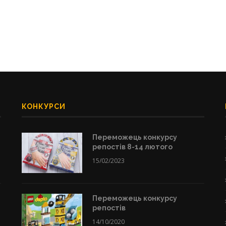
КОНКУРСИ
Переможець конкурсу
репостів 8-14 лютого
15/02/2023
Переможець конкурсу
репостів
14/10/2020