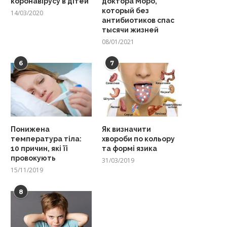
коронавірусу в дітей
доктора Моро,
который без
14/03/2020
антибиотиков спас
тысячи жизней
08/01/2021
6
7
Понижена
Як визначити
температура тіла:
хвороби по кольору
10 причин, які її
та формі язика
провокують
31/03/2019
15/11/2019
8