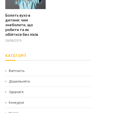
Болить вухо в
дитини: чим
знеболити, що
робити та як
обійтися без ліків
26/06/2019
КАТЕГОРІЇ
Вагітність
Дошкільнята
Здоров'я
Конкурси
Краса