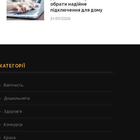
обрати надійне
підключення для дому
31/07/2026
КАТЕГОРІЇ
Вагітність
Дошкільнята
Здоров'я
Конкурси
Краса