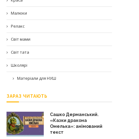
Малюки
Релакс
Світ мами
Світ тата
Школярі
Матеріали для НУШ
ЗАРАЗ ЧИТАЮТЬ
Сашко Дерманський.
«Казки дракона
Омелька»: анімований
текст