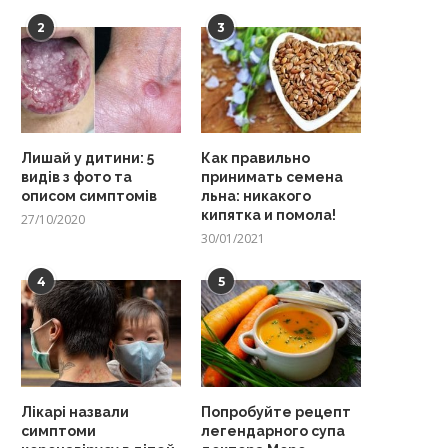
2
3
Лишай у дитини: 5
Как правильно
видів з фото та
принимать семена
описом симптомів
льна: никакого
кипятка и помола!
27/10/2020
30/01/2021
4
5
Лікарі назвали
Попробуйте рецепт
симптоми
легендарного супа