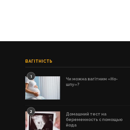
ВАГІТНІСТЬ
1
Чи можна вагітним «Но-
шпу»?
2
Домашний тест на
беременность с помощью
йода