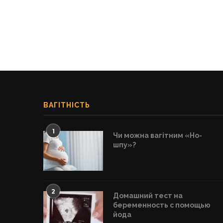
ВАГІТНІСТЬ
1
Чи можна вагітним «Но-
шпу»?
2
Домашний тест на
беременность с помощью
йода