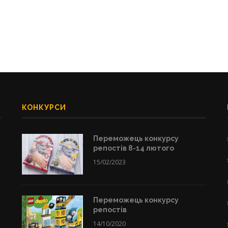
КОНКУРСИ
Переможець конкурсу
репостів 8-14 лютого
15/02/2023
Переможець конкурсу
репостів
14/10/2020