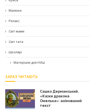
Малюки
Релакс
Світ мами
Світ тата
Школярі
Матеріали для НУШ
ЗАРАЗ ЧИТАЮТЬ
Сашко Дерманський.
«Казки дракона
Омелька»: анімований
текст