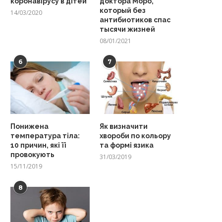
коронавірусу в дітей
доктора Моро,
который без
14/03/2020
антибиотиков спас
тысячи жизней
08/01/2021
6
7
Понижена
Як визначити
температура тіла:
хвороби по кольору
10 причин, які її
та формі язика
провокують
31/03/2019
15/11/2019
8