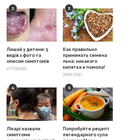
2
3
Лишай у дитини: 5
Как правильно
видів з фото та
принимать семена
описом симптомів
льна: никакого
кипятка и помола!
27/10/2020
30/01/2021
4
5
Лікарі назвали
Попробуйте рецепт
симптоми
легендарного супа