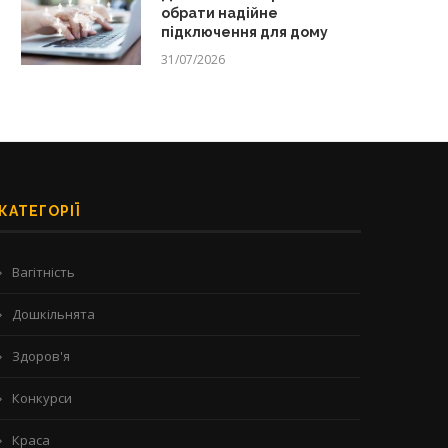
обрати надійне
підключення для дому
31/07/2026
КАТЕГОРІЇ
Вагітність
Дошкільнята
Здоров'я
Конкурси
Краса