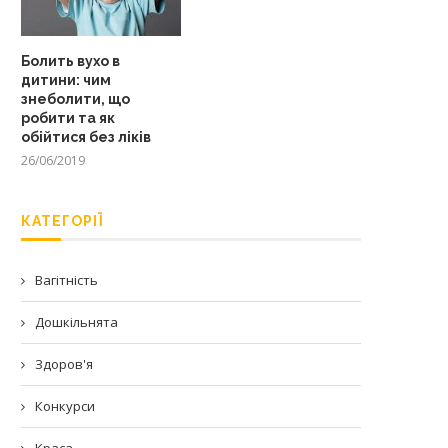
Болить вухо в
дитини: чим
знеболити, що
робити та як
обійтися без ліків
26/06/2019
КАТЕГОРІЇ
Вагітність
Дошкільнята
Здоров'я
Конкурси
Краса