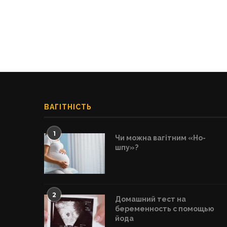
ВАГІТНІСТЬ
1
Чи можна вагітним «Но-
шпу»?
2
Домашний тест на
беременность с помощью
йода