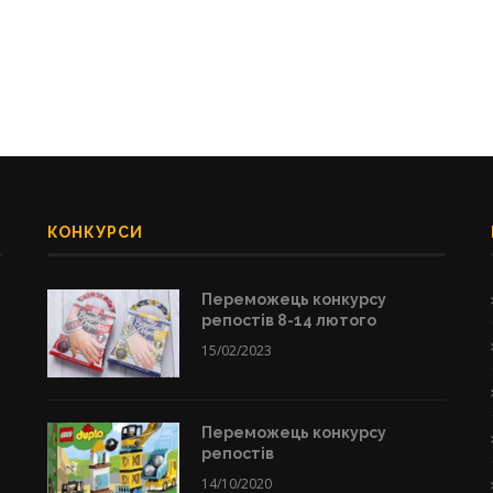
КОНКУРСИ
Переможець конкурсу
репостів 8-14 лютого
15/02/2023
Переможець конкурсу
репостів
14/10/2020