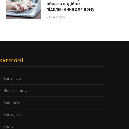
обрати надійне
підключення для дому
31/07/2026
КАТЕГОРІЇ
Вагітність
Дошкільнята
Здоров'я
Конкурси
Краса