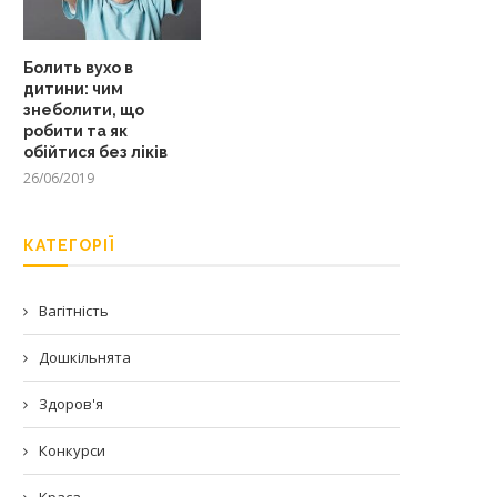
Болить вухо в
дитини: чим
знеболити, що
робити та як
обійтися без ліків
26/06/2019
КАТЕГОРІЇ
Вагітність
Дошкільнята
Здоров'я
Конкурси
Краса