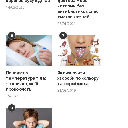
коронавірусу в дітей
доктора Моро,
который без
14/03/2020
антибиотиков спас
тысячи жизней
08/01/2021
6
7
Понижена
Як визначити
температура тіла:
хвороби по кольору
10 причин, які її
та формі язика
провокують
31/03/2019
15/11/2019
8