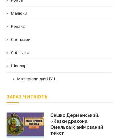
Малюки
Релакс
Світ мами
Світ тата
Школярі
Матеріали для НУШ
ЗАРАЗ ЧИТАЮТЬ
Сашко Дерманський.
«Казки дракона
Омелька»: анімований
текст