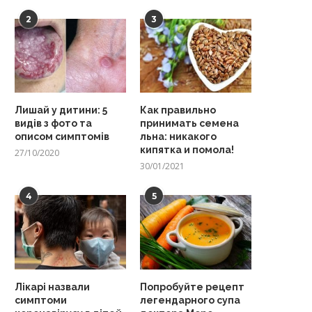
2
3
Лишай у дитини: 5
Как правильно
видів з фото та
принимать семена
описом симптомів
льна: никакого
кипятка и помола!
27/10/2020
30/01/2021
4
5
Лікарі назвали
Попробуйте рецепт
симптоми
легендарного супа