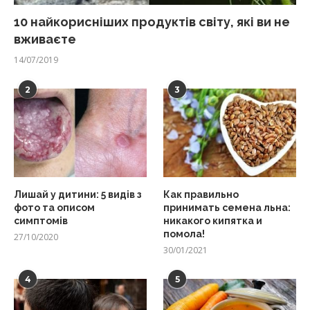
10 найкорисніших продуктів світу, які ви не
вживаєте
14/07/2019
2
3
Лишай у дитини: 5 видів з
Как правильно
фото та описом
принимать семена льна:
симптомів
никакого кипятка и
помола!
27/10/2020
30/01/2021
4
5