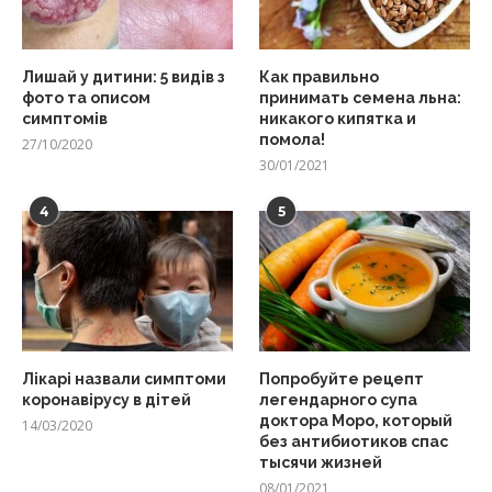
Лишай у дитини: 5 видів з
Как правильно
фото та описом
принимать семена льна:
симптомів
никакого кипятка и
помола!
27/10/2020
30/01/2021
4
5
Лікарі назвали симптоми
Попробуйте рецепт
коронавірусу в дітей
легендарного супа
доктора Моро, который
14/03/2020
без антибиотиков спас
тысячи жизней
08/01/2021