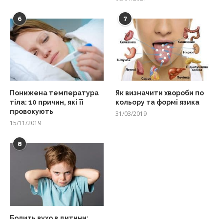
6
7
Понижена температура
Як визначити хвороби по
тіла: 10 причин, які її
кольору та формі язика
провокують
31/03/2019
15/11/2019
8
Болить вухо в дитини: