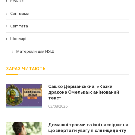
Релакс
Світ мами
Світ тата
Школярі
Матеріали для НУШ
ЗАРАЗ ЧИТАЮТЬ
Сашко Дерманський. «Казки
дракона Омелька»: анімований
текст
03/08/2026
Домашні травми та їхні наслідки: на
що звертати увагу після інциденту