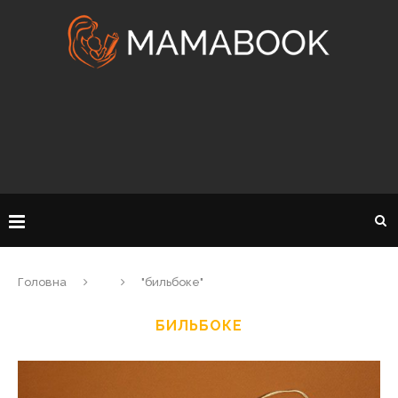
Головна
"бильбоке"
БИЛЬБОКЕ