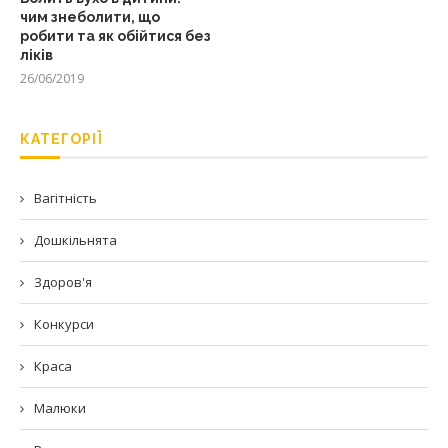
чим знеболити, що
робити та як обійтися без
ліків
26/06/2019
КАТЕГОРІЇ
Вагітність
Дошкільнята
Здоров'я
Конкурси
Краса
Малюки