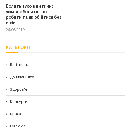
Болить вухо в дитини:
чим знеболити, що
робити та як обійтися без
ліків
26/06/2019
КАТЕГОРІЇ
Вагітність
Дошкільнята
Здоров'я
Конкурси
Краса
Малюки