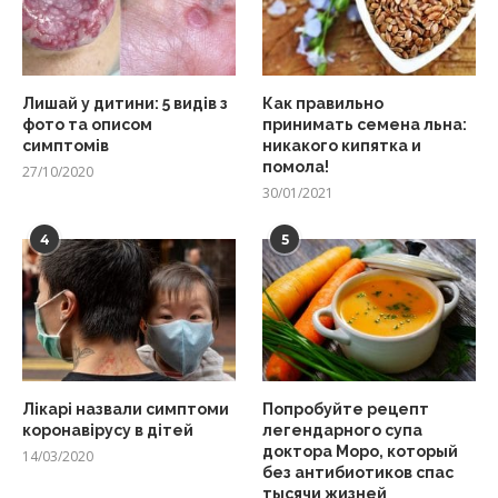
Лишай у дитини: 5 видів з
Как правильно
фото та описом
принимать семена льна:
симптомів
никакого кипятка и
помола!
27/10/2020
30/01/2021
4
5
Лікарі назвали симптоми
Попробуйте рецепт
коронавірусу в дітей
легендарного супа
доктора Моро, который
14/03/2020
без антибиотиков спас
тысячи жизней