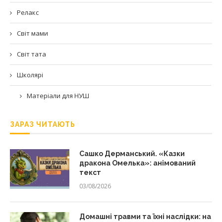
Релакс
Світ мами
Світ тата
Школярі
Матеріали для НУШ
ЗАРАЗ ЧИТАЮТЬ
Сашко Дерманський. «Казки
дракона Омелька»: анімований
текст
03/08/2026
Домашні травми та їхні наслідки: на