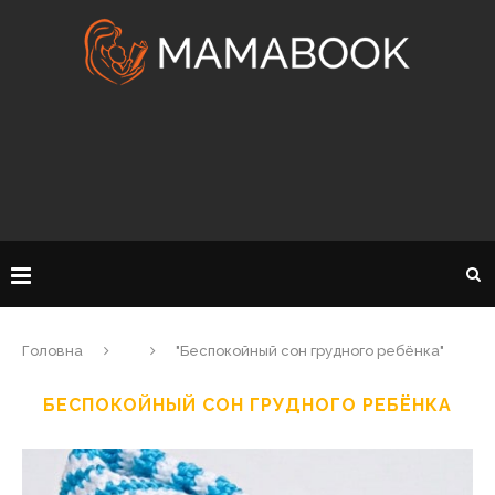
Головна
"Беспокойный сон грудного ребёнка"
БЕСПОКОЙНЫЙ СОН ГРУДНОГО РЕБЁНКА