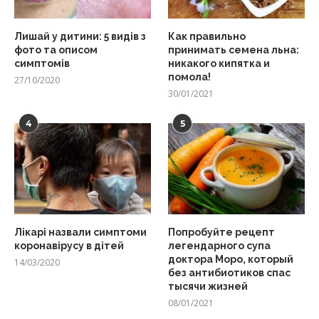
Лишай у дитини: 5 видів з
Как правильно
фото та описом
принимать семена льна:
симптомів
никакого кипятка и
помола!
27/10/2020
30/01/2021
4
5
Лікарі назвали симптоми
Попробуйте рецепт
коронавірусу в дітей
легендарного супа
доктора Моро, который
14/03/2020
без антибиотиков спас
тысячи жизней
08/01/2021