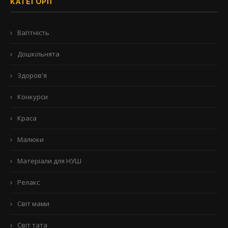
КАТЕГОРІЇ
Вагітність
Дошкільнята
Здоров'я
Конкурси
Краса
Малюки
Матеріали для НУШ
Релакс
Світ мами
Світ тата