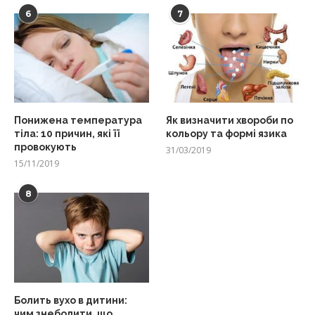
6
7
Понижена температура
Як визначити хвороби по
тіла: 10 причин, які її
кольору та формі язика
провокують
31/03/2019
15/11/2019
8
Болить вухо в дитини:
чим знеболити, що