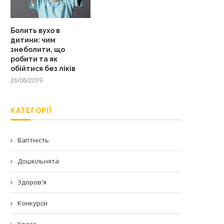
Болить вухо в
дитини: чим
знеболити, що
робити та як
обійтися без ліків
26/06/2019
КАТЕГОРІЇ
Вагітність
Дошкільнята
Здоров'я
Конкурси
Краса