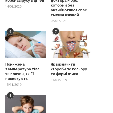
коронавірусу в дітей
доктора Моро,
который без
14/03/2020
антибиотиков спас
тысячи жизней
08/01/2021
6
7
Понижена
Як визначити
температура тіла:
хвороби по кольору
10 причин, які її
та формі язика
провокують
31/03/2019
15/11/2019
8