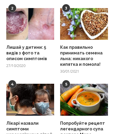
2
3
Лишай у дитини: 5
Как правильно
видів з фото та
принимать семена
описом симптомів
льна: никакого
кипятка и помола!
27/10/2020
30/01/2021
4
5
Лікарі назвали
Попробуйте рецепт
симптоми
легендарного супа