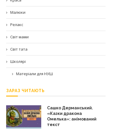
Малюки
Релакс
Світ мами
Світ тата
Школярі
Матеріали для НУШ
ЗАРАЗ ЧИТАЮТЬ
Сашко Дерманський.
«Казки дракона
Омелька»: анімований
текст