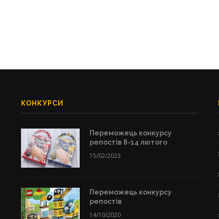
КОНКУРСИ
Переможець конкурсу
репостів 8-14 лютого
15/02/2023
Переможець конкурсу
репостів
14/10/2020