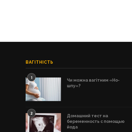
ВАГІТНІСТЬ
1
Чи можна вагітним «Но-
шпу»?
2
Домашний тест на
беременность с помощью
йода