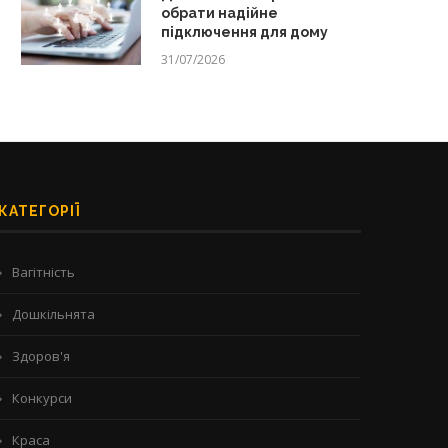
обрати надійне
підключення для дому
31/07/2026
КАТЕГОРІЇ
Вагітність
Дошкільнята
Здоров'я
Конкурси
Краса