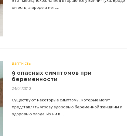
Этот месяц похож на мед в горшочке у Винни-Пуха. Вроде
он есть, а вроде и нет.…
Вагітність
9 опасных симптомов при
беременности
24/04/2012
Существуют некоторые симптомы, которые могут
представлять угрозу здоровью беременной женщины и
здоровью плода. Их ни в…