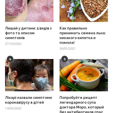
Лишай у дитини: 5 видів з
Как правильно
фото та описом
принимать семена льна:
симптомів
никакого кипятка и
помола!
27/10/2020
30/01/2021
4
5
Лікарі назвали симптоми
Попробуйте рецепт
коронавірусу в дітей
легендарного супа
доктора Моро, который
14/03/2020
без антибиотиков спас