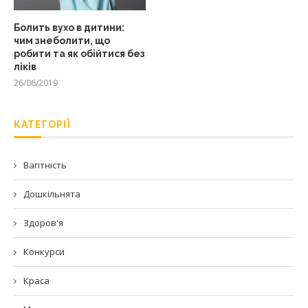
Болить вухо в дитини:
чим знеболити, що
робити та як обійтися без
ліків
26/06/2019
КАТЕГОРІЇ
Вагітність
Дошкільнята
Здоров'я
Конкурси
Краса