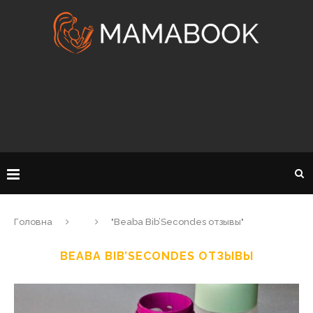
Головна
"Beaba Bib’Secondes отзывы"
BEABA BIB’SECONDES ОТЗЫВЫ