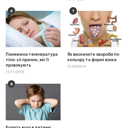
6
7
Понижена температура
Як визначити хвороби по
тіла: 10 причин, які її
кольору та формі язика
провокують
31/03/2019
15/11/2019
8
Болить вухо в дитини: