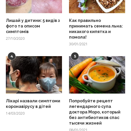
Лишай у дитини: 5 видів з
Как правильно
фото та описом
принимать семена льна:
симптомів
никакого кипятка и
помола!
27/10/2020
30/01/2021
4
5
Лікарі назвали симптоми
Попробуйте рецепт
коронавірусу в дітей
легендарного супа
доктора Моро, который
14/03/2020
без антибиотиков спас
тысячи жизней
08/01/2021