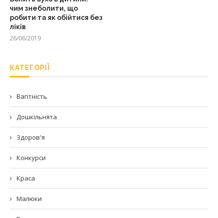
чим знеболити, що
робити та як обійтися без
ліків
26/06/2019
КАТЕГОРІЇ
Вагітність
Дошкільнята
Здоров'я
Конкурси
Краса
Малюки