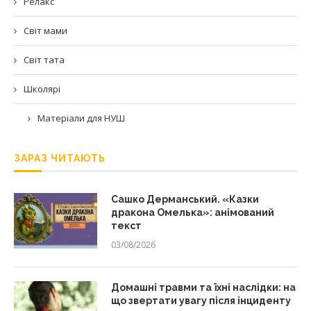
Релакс
Світ мами
Світ тата
Школярі
Матеріали для НУШ
ЗАРАЗ ЧИТАЮТЬ
Сашко Дерманський. «Казки
дракона Омелька»: анімований
текст
03/08/2026
Домашні травми та їхні наслідки: на
що звертати увагу після інциденту