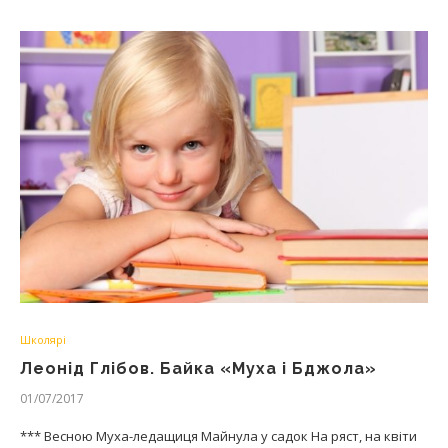
Школярі
Леонід Глібов. Байка «Муха і Бджола»
01/07/2017
*** Весною Муха-ледащиця Майнула у садок На ряст, на квіти