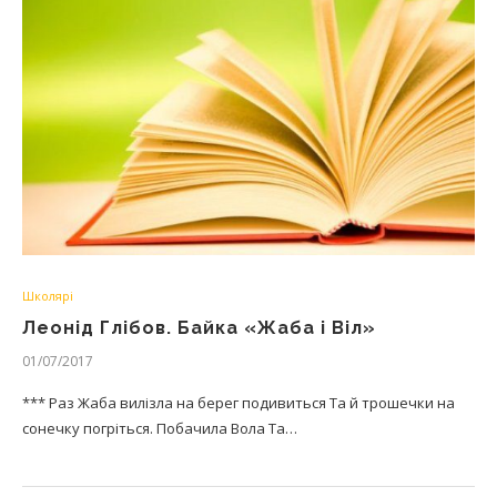
Школярі
Леонід Глібов. Байка «Жаба і Віл»
01/07/2017
*** Раз Жаба вилізла на берег подивиться Та й трошечки на
сонечку погріться. Побачила Вола Та…