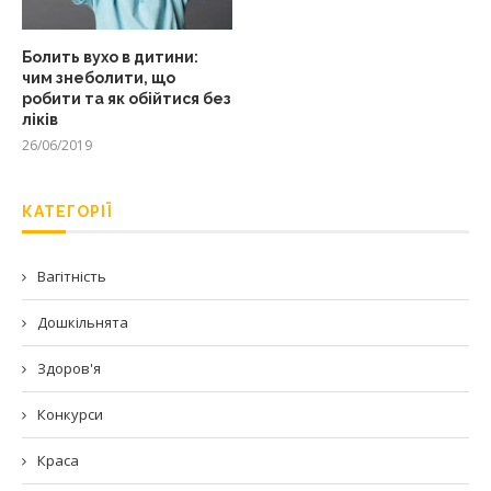
Болить вухо в дитини:
чим знеболити, що
робити та як обійтися без
ліків
26/06/2019
КАТЕГОРІЇ
Вагітність
Дошкільнята
Здоров'я
Конкурси
Краса