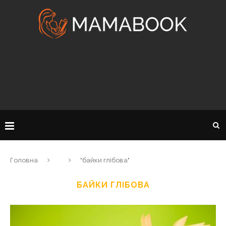
Головна
"байки глібова"
БАЙКИ ГЛІБОВА