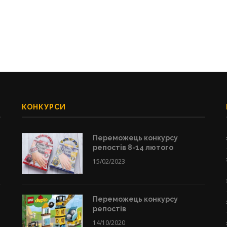
КОНКУРСИ
Переможець конкурсу
репостів 8-14 лютого
15/02/2023
Переможець конкурсу
репостів
14/10/2020