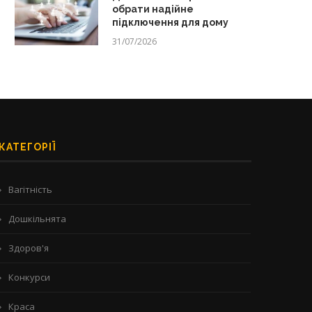
обрати надійне
підключення для дому
31/07/2026
КАТЕГОРІЇ
Вагітність
Дошкільнята
Здоров'я
Конкурси
Краса