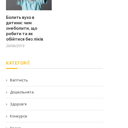
Болить вухо в
дитини: чим
знеболити, що
робити та як
обійтися без ліків
26/06/2019
КАТЕГОРІЇ
Вагітність
Дошкільнята
Здоров'я
Конкурси
Краса