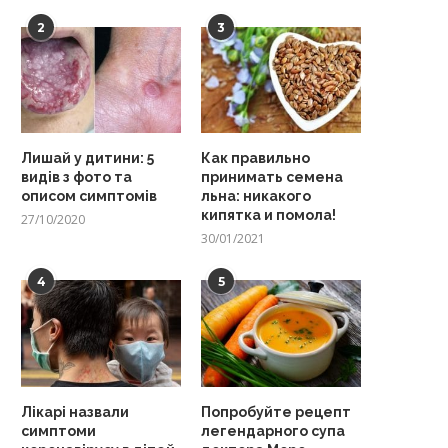
2
3
Лишай у дитини: 5
Как правильно
видів з фото та
принимать семена
описом симптомів
льна: никакого
кипятка и помола!
27/10/2020
30/01/2021
4
5
Лікарі назвали
Попробуйте рецепт
симптоми
легендарного супа