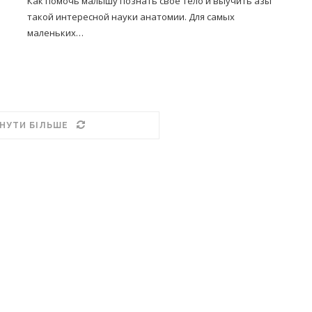
Как помочь малышу познать свое тело и выучить азы
такой интересной науки анатомии. Для самых
маленьких…
НУТИ БІЛЬШЕ