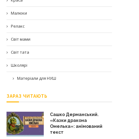
Малюки
Релакс
Світ мами
Світ тата
Школярі
Матеріали для НУШ
ЗАРАЗ ЧИТАЮТЬ
Сашко Дерманський.
«Казки дракона
Омелька»: анімований
текст