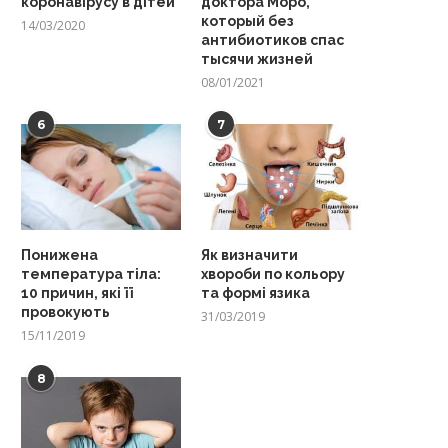
коронавірусу в дітей
доктора Моро,
который без
14/03/2020
антибиотиков спас
тысячи жизней
08/01/2021
6
7
Понижена
Як визначити
температура тіла:
хвороби по кольору
10 причин, які її
та формі язика
провокують
31/03/2019
15/11/2019
8