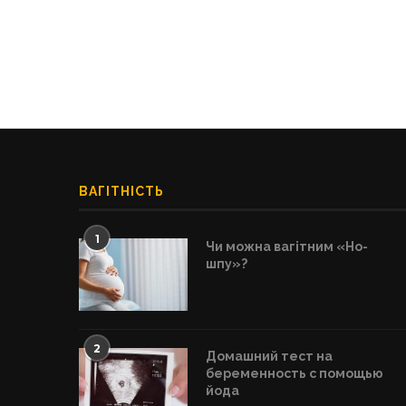
ВАГІТНІСТЬ
1
Чи можна вагітним «Но-
шпу»?
2
Домашний тест на
беременность с помощью
йода