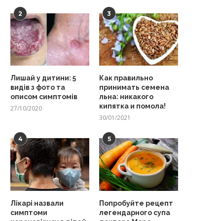
2
3
Лишай у дитини: 5
Как правильно
видів з фото та
принимать семена
описом симптомів
льна: никакого
кипятка и помола!
27/10/2020
30/01/2021
4
5
Лікарі назвали
Попробуйте рецепт
симптоми
легендарного супа