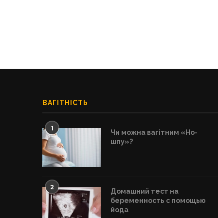
ВАГІТНІСТЬ
1
Чи можна вагітним «Но-
шпу»?
2
Домашний тест на
беременность с помощью
йода