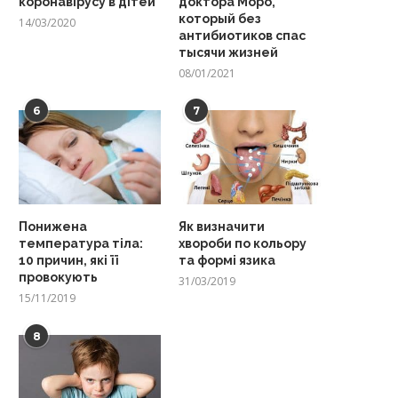
коронавірусу в дітей
доктора Моро,
который без
14/03/2020
антибиотиков спас
тысячи жизней
08/01/2021
6
7
Понижена
Як визначити
температура тіла:
хвороби по кольору
10 причин, які її
та формі язика
провокують
31/03/2019
15/11/2019
8