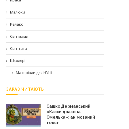
Малюки
Релакс
Світ мами
Світ тата
Школярі
Матеріали для НУШ
ЗАРАЗ ЧИТАЮТЬ
Сашко Дерманський.
«Казки дракона
Омелька»: анімований
текст