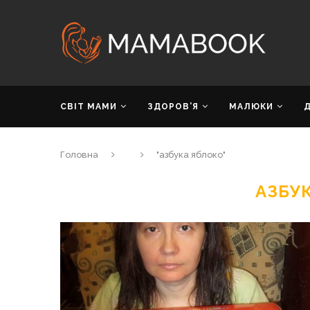
СВІТ МАМИ
ЗДОРОВ’Я
МАЛЮКИ
Головна
"азбука яблоко"
АЗБУ