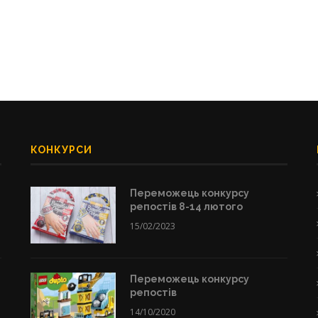
КОНКУРСИ
Переможець конкурсу
репостів 8-14 лютого
15/02/2023
Переможець конкурсу
репостів
14/10/2020