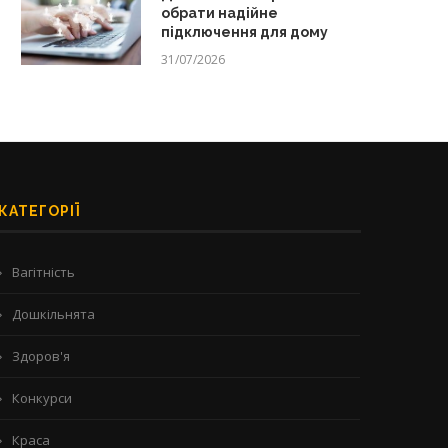
обрати надійне
підключення для дому
31/07/2026
КАТЕГОРІЇ
Вагітність
Дошкільнята
Здоров'я
Конкурси
Краса