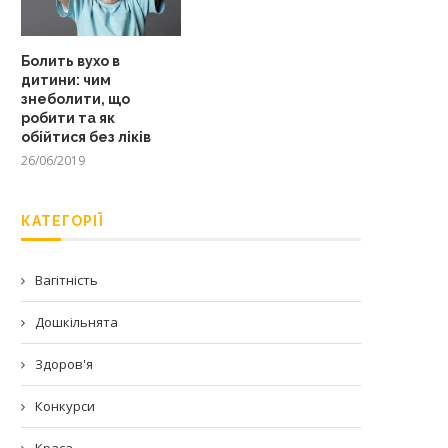
Болить вухо в
дитини: чим
знеболити, що
робити та як
обійтися без ліків
26/06/2019
КАТЕГОРІЇ
Вагітність
Дошкільнята
Здоров'я
Конкурси
Краса