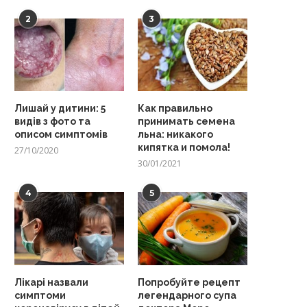
2
3
Лишай у дитини: 5
Как правильно
видів з фото та
принимать семена
описом симптомів
льна: никакого
кипятка и помола!
27/10/2020
30/01/2021
4
5
Лікарі назвали
Попробуйте рецепт
симптоми
легендарного супа