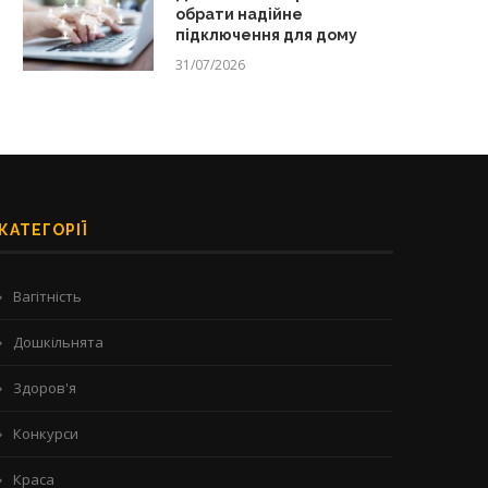
обрати надійне
підключення для дому
31/07/2026
КАТЕГОРІЇ
Вагітність
Дошкільнята
Здоров'я
Конкурси
Краса