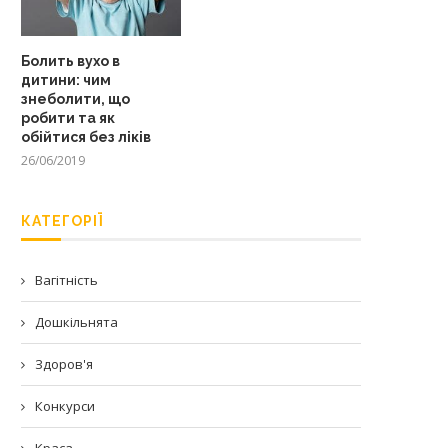
Болить вухо в
дитини: чим
знеболити, що
робити та як
обійтися без ліків
26/06/2019
КАТЕГОРІЇ
Вагітність
Дошкільнята
Здоров'я
Конкурси
Краса