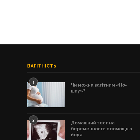
ВАГІТНІСТЬ
1
Чи можна вагітним «Но-
шпу»?
2
Домашний тест на
беременность с помощью
йода