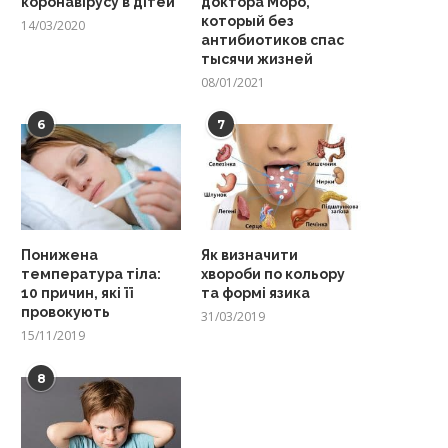
коронавірусу в дітей
доктора Моро,
который без
14/03/2020
антибиотиков спас
тысячи жизней
08/01/2021
6
7
Понижена
Як визначити
температура тіла:
хвороби по кольору
10 причин, які її
та формі язика
провокують
31/03/2019
15/11/2019
8