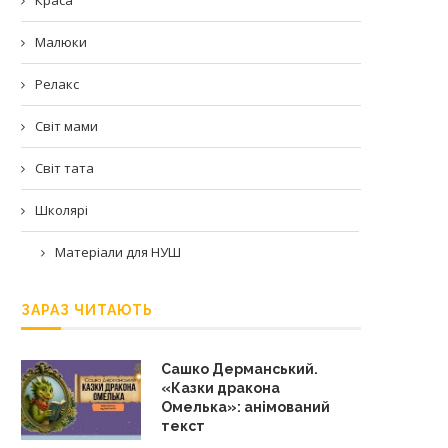
Малюки
Релакс
Світ мами
Світ тата
Школярі
Матеріали для НУШ
ЗАРАЗ ЧИТАЮТЬ
Сашко Дерманський.
«Казки дракона
Омелька»: анімований
текст