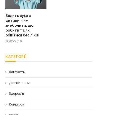
Болить вухо в
дитини: чим
знеболити, що
робити та як
обійтися без ліків
26/06/2019
КАТЕГОРІЇ
Вагітність
Дошкільнята
Здоров'я
Конкурси
Краса