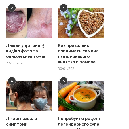
2
3
Лишай у дитини: 5
Как правильно
видів з фото та
принимать семена
описом симптомів
льна: никакого
кипятка и помола!
27/10/2020
30/01/2021
4
5
Лікарі назвали
Попробуйте рецепт
симптоми
легендарного супа