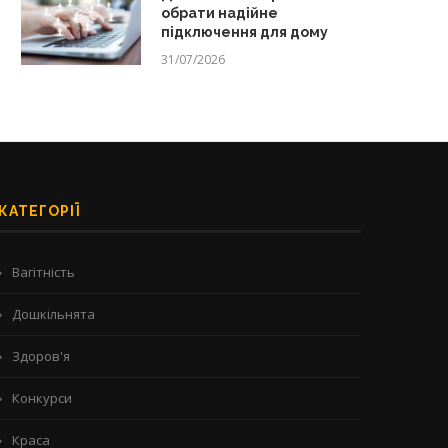
обрати надійне
підключення для дому
31/07/2026
КАТЕГОРІЇ
Вагітність
Дошкільнята
Здоров'я
Конкурси
Краса