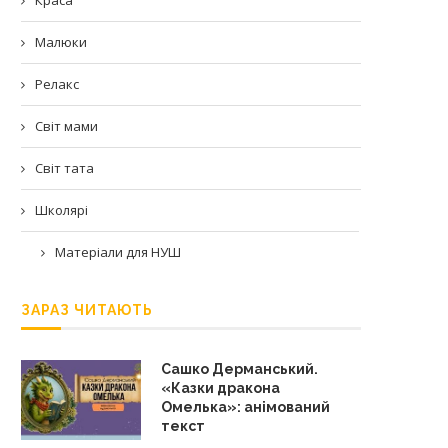
Малюки
Релакс
Світ мами
Світ тата
Школярі
Матеріали для НУШ
ЗАРАЗ ЧИТАЮТЬ
Сашко Дерманський.
«Казки дракона
Омелька»: анімований
текст