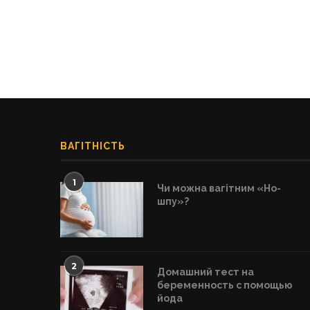
ВАГІТНІСТЬ
1
Чи можна вагітним «Но-
шпу»?
2
Домашний тест на
беременность с помощью
йода