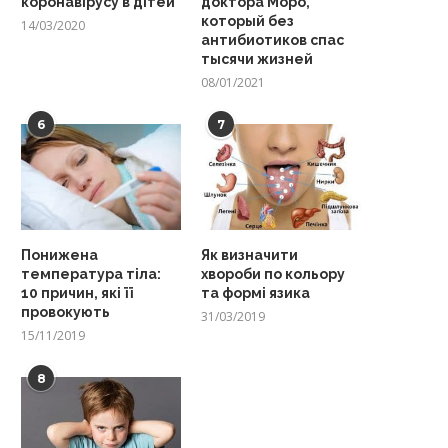
коронавірусу в дітей
доктора Моро,
который без
14/03/2020
антибиотиков спас
тысячи жизней
08/01/2021
6
7
Понижена
Як визначити
температура тіла:
хвороби по кольору
10 причин, які її
та формі язика
провокують
31/03/2019
15/11/2019
8