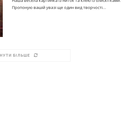
Наша весела картинка із ниток та клею із блискітками.
Пропоную вашій увазі ще один вид творчості…
НУТИ БІЛЬШЕ