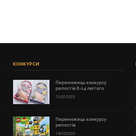
КОНКУРСИ
Переможець конкурсу
репостів 8-14 лютого
15/02/2023
Переможець конкурсу
репостів
14/10/2020