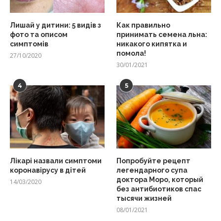
Лишай у дитини: 5 видів з
Как правильно
фото та описом
принимать семена льна:
симптомів
никакого кипятка и
помола!
27/10/2020
30/01/2021
4
5
Лікарі назвали симптоми
Попробуйте рецепт
коронавірусу в дітей
легендарного супа
доктора Моро, который
14/03/2020
без антибиотиков спас
тысячи жизней
08/01/2021