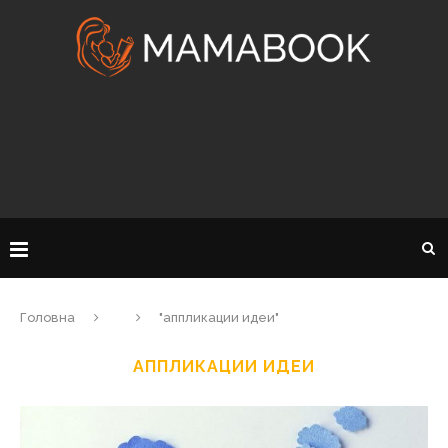
Головна
"аппликации идеи"
АППЛИКАЦИИ ИДЕИ