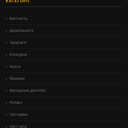
КАТЕГОРІЇ
Вагітність
Дошкільнята
Здоров'я
Конкурси
Краса
Малюки
Матеріали для НУШ
Релакс
Світ мами
Світ тата