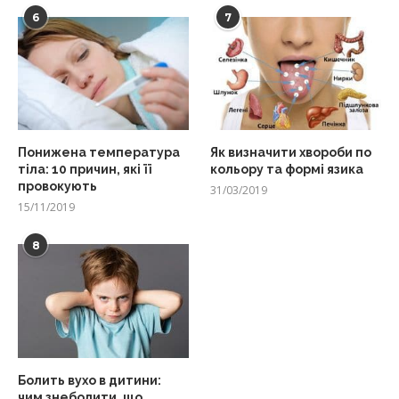
6
7
Понижена температура
Як визначити хвороби по
тіла: 10 причин, які її
кольору та формі язика
провокують
31/03/2019
15/11/2019
8
Болить вухо в дитини:
чим знеболити, що