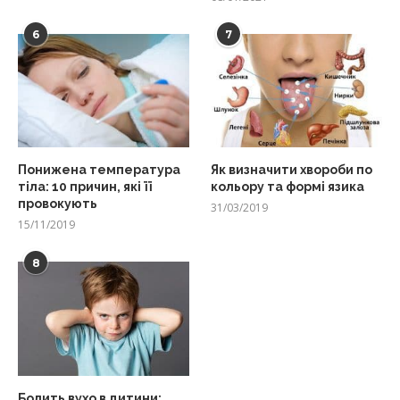
6
7
Понижена температура
Як визначити хвороби по
тіла: 10 причин, які її
кольору та формі язика
провокують
31/03/2019
15/11/2019
8
Болить вухо в дитини: