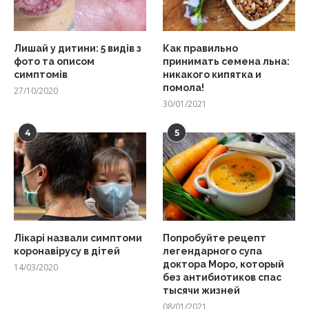
Лишай у дитини: 5 видів з
Как правильно
фото та описом
принимать семена льна:
симптомів
никакого кипятка и
помола!
27/10/2020
30/01/2021
4
5
Лікарі назвали симптоми
Попробуйте рецепт
коронавірусу в дітей
легендарного супа
доктора Моро, который
14/03/2020
без антибиотиков спас
тысячи жизней
08/01/2021