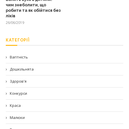
чим знеболити, що
робити та як обійтися без
ліків
26/06/2019
КАТЕГОРІЇ
Вагітність
Дошкільнята
Здоров'я
Конкурси
Краса
Малюки