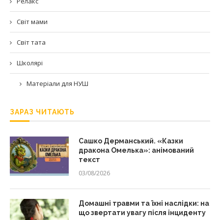
Релакс
Світ мами
Світ тата
Школярі
Матеріали для НУШ
ЗАРАЗ ЧИТАЮТЬ
Сашко Дерманський. «Казки
дракона Омелька»: анімований
текст
03/08/2026
Домашні травми та їхні наслідки: на
що звертати увагу після інциденту