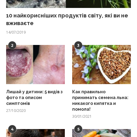
10 найкорисніших продуктів світу, які ви не
вживаєте
14/07/2019
2
3
Лишай у дитини: 5 видів з
Как правильно
фото та описом
принимать семена льна:
симптомів
никакого кипятка и
помола!
27/10/2020
30/01/2021
4
5