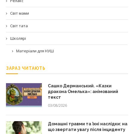
Релакс
Світ мами
Світ тата
Школярі
Матеріали для НУШ
ЗАРАЗ ЧИТАЮТЬ
Сашко Дерманський. «Казки
дракона Омелька»: анімований
текст
03/08/2026
Домашні травми та їхні наслідки: на
що звертати увагу після інциденту