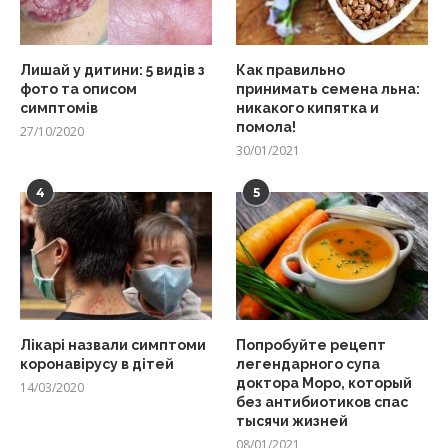
Лишай у дитини: 5 видів з
Как правильно
фото та описом
принимать семена льна:
симптомів
никакого кипятка и
помола!
27/10/2020
30/01/2021
4
5
Лікарі назвали симптоми
Попробуйте рецепт
коронавірусу в дітей
легендарного супа
доктора Моро, который
14/03/2020
без антибиотиков спас
тысячи жизней
08/01/2021