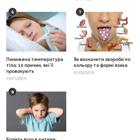
6
7
Понижена температура
Як визначити хвороби по
тіла: 10 причин, які її
кольору та формі язика
провокують
31/03/2019
15/11/2019
8
Болить вухо в дитини: