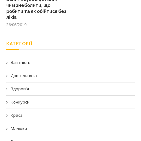
чим знеболити, що
робити та як обійтися без
ліків
26/06/2019
КАТЕГОРІЇ
Вагітність
Дошкільнята
Здоров'я
Конкурси
Краса
Малюки