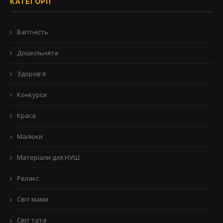
КАТЕГОРІЇ
Вагітність
Дошкільнята
Здоров'я
Конкурси
Краса
Малюки
Матеріали для НУШ
Релакс
Світ мами
Світ тата