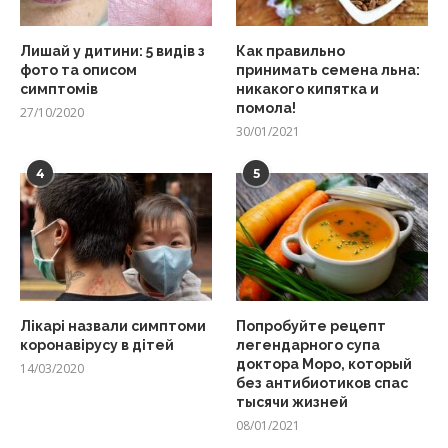
Лишай у дитини: 5 видів з
Как правильно
фото та описом
принимать семена льна:
симптомів
никакого кипятка и
помола!
27/10/2020
30/01/2021
4
5
Лікарі назвали симптоми
Попробуйте рецепт
коронавірусу в дітей
легендарного супа
доктора Моро, который
14/03/2020
без антибиотиков спас
тысячи жизней
08/01/2021