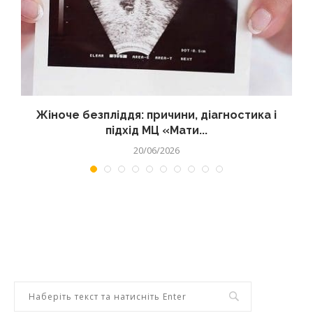
Жіноче безпліддя: причини, діагностика і
підхід МЦ «Мати...
20/06/2026