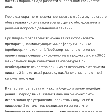
пакетик порошка надо развести в небольшом количестве
воды.
После однократного приема препарата в любом случае строго
обязательна консультация врача с целью обследования и
решения вопроса о дальнейшем лечении.
При пищевых отравлениях можно также использовать
препараты, нормализующие микрофлору кишечника
(пробифор, линекс и т. п.). Пробифор назначают в конце
приема пищи, смешав с кисломолочным продуктом или с 30-50
мл кипяченой воды комнатной температуры. При
необходимости лекарство принимают независимо от приема
пищи по 2-3 пакетика 2 раза в сутки. Линекс назначают по 2
капсулы после еды.
В качестве препарата от изжоги, будущим мамам подойдет
ренни. В период вынашивания малыша он может быть
использован для устранения неприятных ощущений в
пищеводе. Этот симптом возникает из-за того, что
беременная матка уменьшает объем желудка, и его кислое