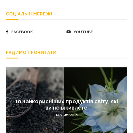
СОЦІАЛЬНІ МЕРЕЖІ
FACEBOOK
YOUTUBE
РАДИМО ПРОЧИТАТИ
10 найкорисніших продуктів світу, які
ви не вживаєте
14/Лип/2019