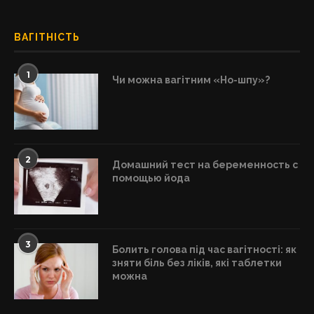
ВАГІТНІСТЬ
1
Чи можна вагітним «Но-шпу»?
2
Домашний тест на беременность с
помощью йода
3
Болить голова під час вагітності: як
зняти біль без ліків, які таблетки
можна