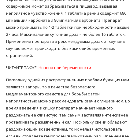
содержимое может забрасываться в пищевод, вызывая
неприятное чувство жжения. 1 таблетка ренни содержит 680
мг кальция карбоната и 80 мг магния карбоната. Препарат
можно принимать по 1-2 таблетки при необходимости каждые
2 часа. Максимальная суточная доза – не более 16 таблеток.
Применение препарата в рекомендуемых дозах от случая к
случаю может происходить без каких-либо временных
ограничений.
ЧИТАЙТЕ ТАКЖЕ:
Но-шпа при беременности
Поскольку одной из распространенных проблем будущих мам
являются запоры, то в качестве безопасного
медикаментозного средства для борьбы с этой
неприятностью можно рекомендовать свечи с глицерином. Во
время введения в кишку препарат начинает немного
раздражать ее слизистую, тем самым заставляя интенсивнее
проталкивать размягченный кал. Поскольку свечи обладают
раздражающим воздействием, то их нельзя использовать
если вы страдаете геморроем (варикозным расширением вен