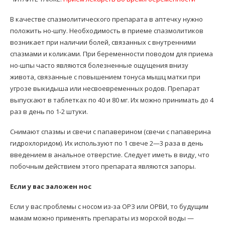
В качестве спазмолитического препарата в аптечку нужно
положить но-шпу. Необходимость в приеме спазмолитиков
возникает при наличии болей, связанных с внутренними
спазмами и коликами. При беременности поводом для приема
но-шпы часто являются болезненные ощущения внизу
живота, связанные с повышением тонуса мышц матки при
угрозе выкидыша или несвоевременных родов. Препарат
выпускают в таблетках по 40 и 80 мг. Их можно принимать до 4
раз в день по 1-2 штуки.
Снимают спазмы и свечи с папаверином (свечи с папаверина
гидрохлоридом). Их используют по 1 свече 2—3 раза в день
введением в анальное отверстие. Следует иметь в виду, что
побочным действием этого препарата являются запоры.
Если у вас заложен нос
Если у вас проблемы с носом из-за ОРЗ или ОРВИ, то будущим
мамам можно применять препараты из морской воды —