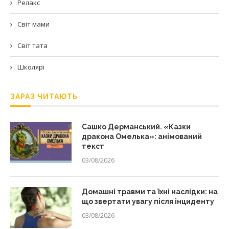
Релакс
Світ мами
Світ тата
Школярі
ЗАРАЗ ЧИТАЮТЬ
Сашко Дерманський. «Казки
дракона Омелька»: анімований
текст
03/08/2026
Домашні травми та їхні наслідки: на
що звертати увагу після інциденту
03/08/2026