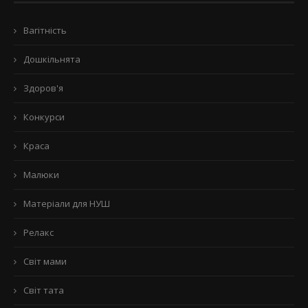
Вагітність
Дошкільнята
Здоров'я
Конкурси
Краса
Малюки
Матеріали для НУШ
Релакс
Світ мами
Світ тата