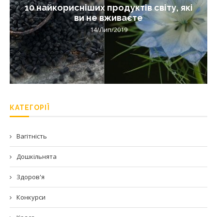
10 найкорисніших продуктів світу, які
ви не вживаєте
14/Лип/2019
КАТЕГОРІЇ
Вагітність
Дошкільнята
Здоров'я
Конкурси