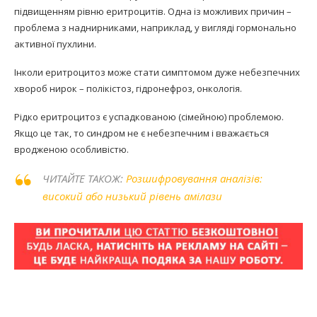
підвищенням рівню еритроцитів. Одна із можливих причин –
проблема з наднирниками, наприклад, у вигляді гормонально
активної пухлини.
Інколи еритроцитоз може стати симптомом дуже небезпечних
хвороб нирок – полікістоз, гідронефроз, онкологія.
Рідко еритроцитоз є успадкованою (сімейною) проблемою.
Якщо це так, то синдром не є небезпечним і вважається
вродженою особливістю.
ЧИТАЙТЕ ТАКОЖ:
Розшифровування аналізів:
високий або низький рівень амілази