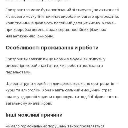
Еритроцитоз може бути пов’язаний зі стимуляцією активності
кісткового мозку. Він починає виробляти багато еритроцитів,
коли тканини відчувають постійний дефіцит кисню. А саме –
при хворобах легень, вадах серця, постійних фізичних
навантаженнях і ожирінні.
Особливості проживання й роботи
Еритроцити завжди вище норми в людей, які живуть у
високогірних районах і в тих, чия робота пов’язана з
перельотами.
Ще одна група людей з підвищеною кількістю еритроцитів –
курці та алкоголіки. Хоча навіть сильний емоційний стрес
здати у здорової людини спровокувати подібні відхилення в
загальному аналізі крові.
Інші можливі причини
Чимало гормональних порушень також проявляється