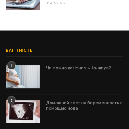
31/07/2026
ВАГІТНІСТЬ
1
Чи можна вагітним «Но-шпу»?
2
Домашний тест на беременность с
помощью йода