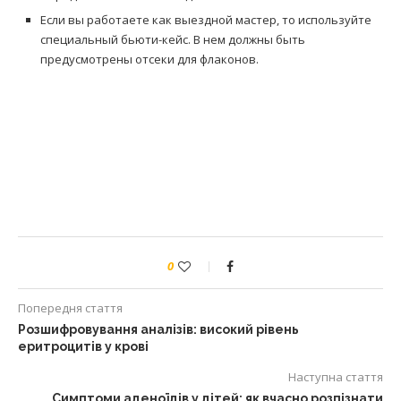
Если вы работаете как выездной мастер, то используйте
специальный бьюти-кейс. В нем должны быть
предусмотрены отсеки для флаконов.
0
Попередня стаття
Розшифровування аналізів: високий рівень
еритроцитів у крові
Наступна стаття
Симптоми аденоїдів у дітей: як вчасно розпізнати