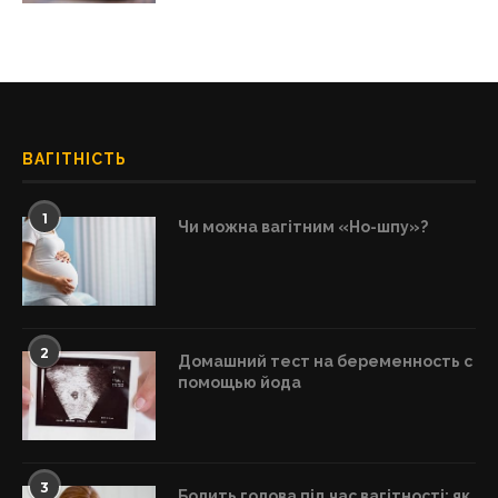
ВАГІТНІСТЬ
1
Чи можна вагітним «Но-шпу»?
2
Домашний тест на беременность с
помощью йода
3
Болить голова під час вагітності: як