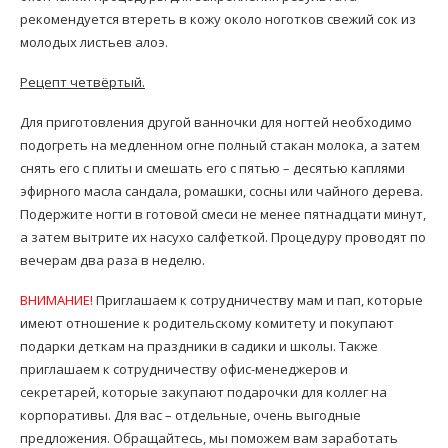
рекомендуется втереть в кожу около ноготков свежий сок из
молодых листьев алоэ.
Рецепт четвёртый.
Для приготовления другой ванночки для ногтей необходимо
подогреть на медленном огне полный стакан молока, а затем
снять его с плиты и смешать его с пятью – десятью каплями
эфирного масла сандала, ромашки, сосны или чайного дерева.
Подержите ногти в готовой смеси не менее пятнадцати минут,
а затем вытрите их насухо салфеткой. Процедуру проводят по
вечерам два раза в неделю.
ВНИМАНИЕ!
Приглашаем к сотрудничеству мам и пап, которые
имеют отношение к родительскому комитету и покупают
подарки деткам на праздники в садики и школы. Также
приглашаем к сотрудничеству офис-менеджеров и
секретарей, которые закупают подарочки для коллег на
корпоративы. Для вас – отдельные, очень выгодные
предложения. Обращайтесь, мы поможем вам заработать