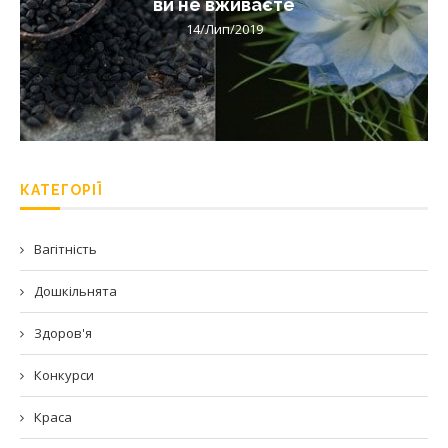
ви не вживаєте
14/Лип/2019
КАТЕГОРІЇ
Вагітність
Дошкільнята
Здоров'я
Конкурси
Краса