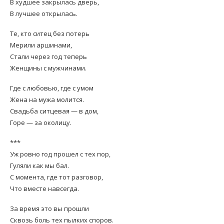
В худшее закрылась дверь,
В лучшее открылась.
Те, кто ситец без потерь
Мерили аршинами,
Стали через год теперь
Женщины с мужчинами.
Где с любовью, где с умом
Жена на мужа молится.
Свадьба ситцевая — в дом,
Горе — за околицу.
***
Уж ровно год прошел с тех пор,
Гуляли как мы бал.
С момента, где тот разговор,
Что вместе навсегда.
За время это вы прошли
Сквозь боль тех пылких споров.