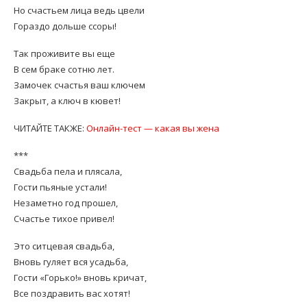
Но счастьем лица ведь цвели
Гораздо дольше ссоры!
Так проживите вы еще
В сем браке сотню лет.
Замочек счастья ваш ключем
Закрыт, а ключ в кювет!
ЧИТАЙТЕ ТАКЖЕ:
Онлайн-тест — какая вы жена
***
Свадьба пела и плясала,
Гости пьяные устали!
Незаметно год прошел,
Счастье тихое привел!
Это ситцевая свадьба,
Вновь гуляет вся усадьба,
Гости «Горько!» вновь кричат,
Все поздравить вас хотят!