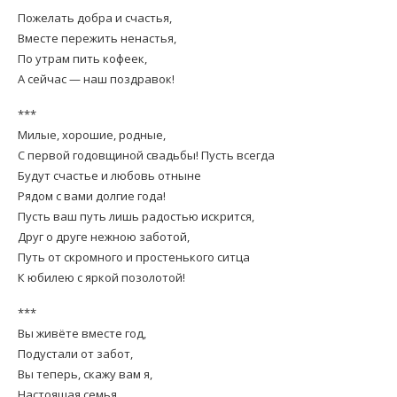
Пожелать добра и счастья,
Вместе пережить ненастья,
По утрам пить кофеек,
А сейчас — наш поздравок!
***
Милые, хорошие, родные,
С первой годовщиной свадьбы! Пусть всегда
Будут счастье и любовь отныне
Рядом с вами долгие года!
Пусть ваш путь лишь радостью искрится,
Друг о друге нежною заботой,
Путь от скромного и простенького ситца
К юбилею с яркой позолотой!
***
Вы живёте вместе год,
Подустали от забот,
Вы теперь, скажу вам я,
Настоящая семья.