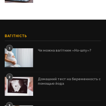
ВАГІТНІСТЬ
1
Чи можна вагітним «Но-шпу»?
2
Домашний тест на беременность с
помощью йода
3