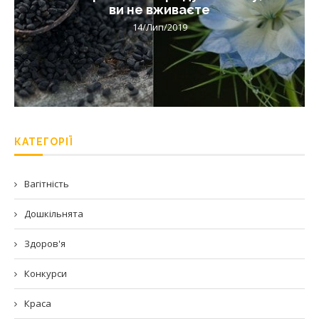
ви не вживаєте
14/Лип/2019
КАТЕГОРІЇ
Вагітність
Дошкільнята
Здоров'я
Конкурси
Краса