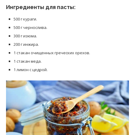
Ингредиенты для пасты:
500 г кураги.
500 г чернослива.
300 г изюма.
200 г инжира.
1 стакан очищенных греческих орехов.
1 стакан меда.
1 лимон с цедрой.