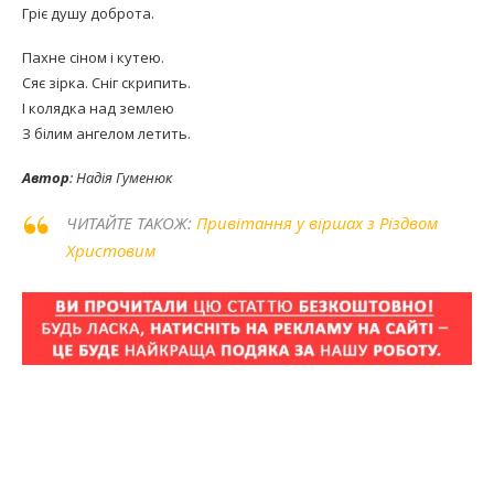
Гріє душу доброта.
Пахне сіном і кутею.
Сяє зірка. Сніг скрипить.
І колядка над землею
З білим ангелом летить.
Автор
: Надія Гуменюк
ЧИТАЙТЕ ТАКОЖ:
Привітання у віршах з Різдвом
Христовим