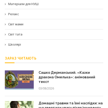
Матеріали для НУШ
Релакс
Світ мами
Світ тата
Школярі
ЗАРАЗ ЧИТАЮТЬ
Сашко Дерманський. «Казки
дракона Омелька»: анімований
текст
03/08/2026
Домашні травми та їхні наслідки: на
що звертати увагу після інциденту