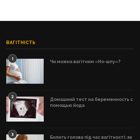
ВАГІТНІСТЬ
1
Чи можна вагітним «Но-шпу»?
2
Домашний тест на беременность с
помощью йода
3
Болить голова під час вагітності: як