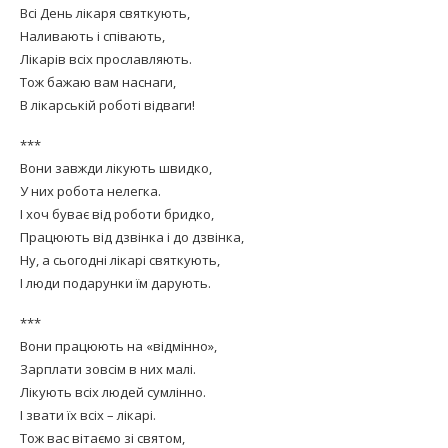
Всі День лікаря святкують,
Наливають і співають,
Лікарів всіх прославляють.
Тож бажаю вам наснаги,
В лікарській роботі відваги!
***
Вони завжди лікують швидко,
У них робота нелегка.
І хоч буває від роботи бридко,
Працюють від дзвінка і до дзвінка,
Ну, а сьогодні лікарі святкують,
І люди подарунки їм дарують.
***
Вони працюють на «відмінно»,
Зарплати зовсім в них малі.
Лікують всіх людей сумлінно.
І звати їх всіх – лікарі.
Тож вас вітаємо зі святом,