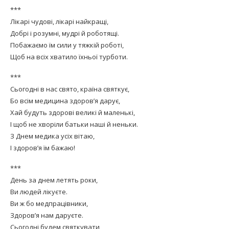
***
Лікарі чудові, лікарі найкращі,
Добрі і розумні, мудрі й роботящі.
Побажаємо їм сили у тяжкій роботі,
Щоб на всіх хватило їхньої турботи.
***
Сьогодні в нас свято, країна святкує,
Бо всім медицина здоров’я дарує,
Хай будуть здорові великі й маленькі,
І щоб не хворіли батьки наші й неньки.
З Днем медика усіх вітаю,
І здоров’я їм бажаю!
***
День за днем летять роки,
Ви людей лікуєте.
Ви ж бо медпрацівники,
Здоров’я нам даруєте.
Сьогодні будем святкувати