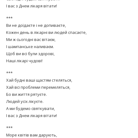
І вас з Днем лікаря вітати!
***
Ви не доїдаєте і не допиваєте,
Кожен день в лікарні ви людей спасаєте,
Ми ж сьогодні вас вітаєм,
І шампанське наливаєм.
Щоб ви всі були здорові,
Наші лікарі чудові!
***
Хай будні ваші щастям стеляться,
Хай всі проблеми перемеляться,
Бо ви життя рятуєте.
Людей усіх лікуєте.
А ми будемо святкувати,
І вас з Днем лікаря вітати!
***
Море квітів вам дарують,