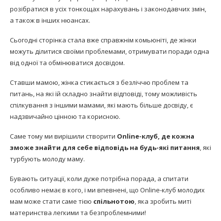
розібратися в усіх тонкощах нарахувань і законодавчих змін,
а також в інших нюансах.
Сьогодні сторінка стала вже справжнім комьюніті, де жінки
можуть ділитися своїми проблемами, отримувати поради одна
від одної та обмінюватися досвідом.
Ставши мамою, жінка стикається з безліччю проблем та
питань, на які їй складно знайти відповіді, тому можливість
спілкування з іншими мамами, які мають більше досвіду, є
надзвичайно цінною та корисною.
Саме тому ми вирішили створити
Online-клуб, де кожна
зможе знайти для себе відповідь на будь-які питання
, які
турбують молоду маму.
Бувають ситуації, коли дуже потрібна порада, а спитати
особливо немає в кого, і ми впевнені, що Online-клуб молодих
мам може стати саме тією
спільнотою
, яка зробить миті
материнства легкими та безпроблемними!