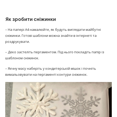
Як зробити сніжинки
– На папері А4 намалюйте, як будуть виглядати майбутні
сніжинки. Готові шаблони можна знайти в інтернеті та
роздрукувати.
– Деко застеліть пергаментом. Під нього покладіть папір із
шаблоном сніжинок.
– Яєчну масу наберіть у кондитерській мішок і почніть
вимальовувати на пергаменті контури сніжинок.