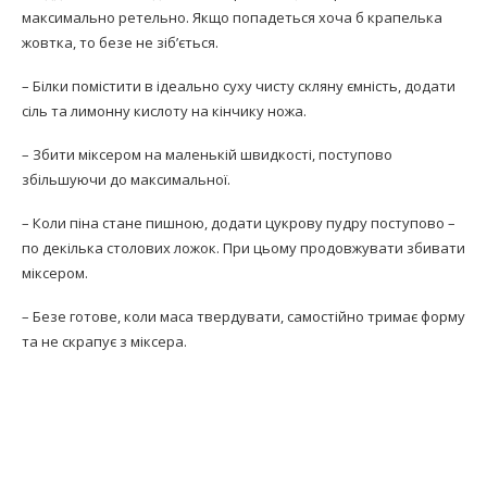
максимально ретельно. Якщо попадеться хоча б крапелька
жовтка, то безе не зіб’ється.
– Білки помістити в ідеально суху чисту скляну ємність, додати
сіль та лимонну кислоту на кінчику ножа.
– Збити міксером на маленькій швидкості, поступово
збільшуючи до максимальної.
– Коли піна стане пишною, додати цукрову пудру поступово –
по декілька столових ложок. При цьому продовжувати збивати
міксером.
– Безе готове, коли маса твердувати, самостійно тримає форму
та не скрапує з міксера.