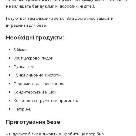
не залишать байдужими ні дорослих, ні дітей.
Готуються такі сніжинки легко. Вам достатньо замісити
інгредієнти для безе.
Необхідні продукти:
3 білки.
300 г цукрової пудри.
Пучка солі.
Пучка лимонної кислоти.
Пергамент для випікання.
Кондитерський мішок.
Кольорова стружка чи присипка.
Папір А4.
Приготування безе
– Відділити білки від жовтків. Зробити це потрібно