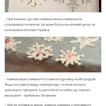
– При бажанні, ще сирі сніжинки можна прикрасити
кольоровою посипкою. Це може бути кольоровий цукор чи
кольорова кокосова стружка.
– Намальовані сніжинки поставити в духовку на 80 градусів.
Якщо поставити вищу температуру, то вони почнуть
жовтішати, підгорати. Сушити безе потрібно до повного
висихання – приблизно 60 хвилин.
– Аби не поламати декор, знімати сніжинки з пергаменту