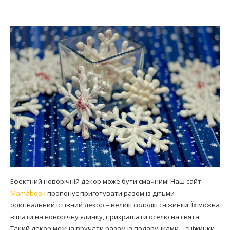
Ефектний новорічній декор може бути смачним! Наш сайт
Mamabook
пропонує приготувати разом із дітьми
оригінальний їстівний декор – великі солодкі сніжинки. Їх можна
вішати на новорічну ялинку, прикрашати оселю на свята.
Такий декор можна вручати разом із подарунками – сніжинки