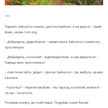
***
Підняло Зайчатко книжку, далі пострибало. А на дорозі – Сірий
Вовк, хазяїн того лісу.
– Добридень, дядю Вовче! – привіталося Зайчатко і книжечку
простягнуло.
– Добридень, косоокий! – відповідає Вовк, а сам дивується: –
Навіщо мені твоя книжка?
– А ви почитайте, дядю! – прохає Зайчатко.– Це, мабуть, цікава
казочка.
– Казочка? – перепитав Вовк.– Ну, гаразд, косоокий, можна й –
ха-ха! – почитати…
Розкрив книжку, до очей підніс. Подумав і каже басом: