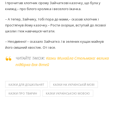
І прочитав хлопчик сірому Зайчаткові казочку, що була у
книжці,– про білого кролика і веселого їжачка.
– А тепер, Зайчику, тобі пора до мами,– сказав хлопчик і
простягнув йому казочку.– Рости скоріше, вступай до лісової
школи і теж навчишся читати.
– Неодмінно! – сказало Зайчатко. І в зелених кущах майнув
його смішний хвостик. От і все.
ЧИТАЙТЕ ТАКОЖ:
Казки Михайла Стельмаха: велика
підбірка для дітей
КАЗКИ ДЛЯ ДОШКІЛЬНЯТ
КАЗКИ НА УКРАЇНСЬКІЙ МОВІ
КАЗКИ ПРО ТВАРИН
КАЗКИ УКРАЇНСЬКОЮ МОВОЮ