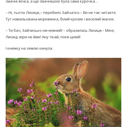
смачні яєчка, а ще смачнішою була сама курочка…
– Ні, тьотю Лисице,– перебило Зайчатко.– Ви не так читаєте.
Тут намальована морквинка, білий кролик і веселий їжачок.
– Ти бач, Зайчисько нікчемний! – образилась Лисиця.– Мені,
Лисиці, віри не йме! Ану тікай, поки цілий!
І книжку на землю кинула.