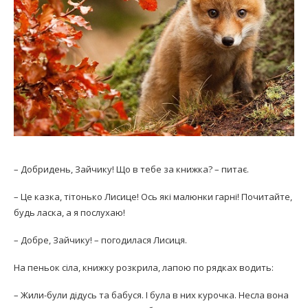
– Добридень, Зайчику! Що в тебе за книжка? – питає.
– Це казка, тітонько Лисице! Ось які малюнки гарні! Почитайте,
будь ласка, а я послухаю!
– Добре, Зайчику! – погодилася Лисиця.
На пеньок сіла, книжку розкрила, лапою по рядках водить:
– Жили-були дідусь та бабуся. І була в них курочка. Несла вона