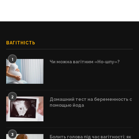
ВАГІТНІСТЬ
1
Чи можна вагітним «Но-шпу»?
2
Домашний тест на беременность с
помощью йода
3
Болить голова під час вагітності: як