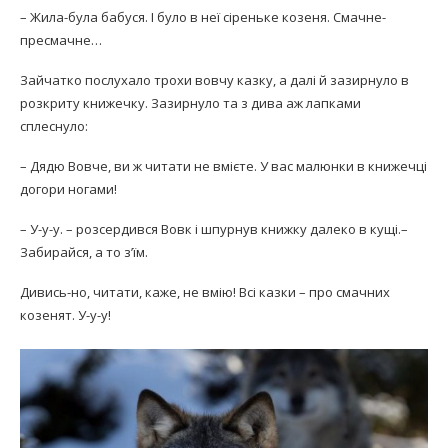
– Жила-була бабуся. І було в неї сіреньке козеня. Смачне-
пресмачне…
Зайчатко послухало трохи вовчу казку, а далі й зазирнуло в
розкриту книжечку. Зазирнуло та з дива аж лапками
сплеснуло:
– Дядю Вовче, ви ж читати не вмієте. У вас малюнки в книжечці
догори ногами!
– У-у-у. – розсердився Вовк і шпурнув книжку далеко в кущі.–
Забирайся, а то з’їм.
Дивись-но, читати, каже, не вмію! Всі казки – про смачних
козенят. У-у-у!