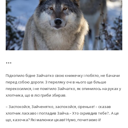
***
Підхопило бідне Зайчатко свою книжечку і побігло, не бачачи
перед собою дороги. З переляку очі в нього ще більше
перекосилися, і не помітило Зайчатко, як опинилось на руках у
хлопчика, що в лісі гриби збирав.
– Заспокойся, Зайченятко, заспокойся, сіреньке! – сказав
хлопчик ласкаво і погладив Зайча.– Хто скривдив тебе?.. А це
що, казочка? Які малюнки цікаві! Нумо, почитаємо її!