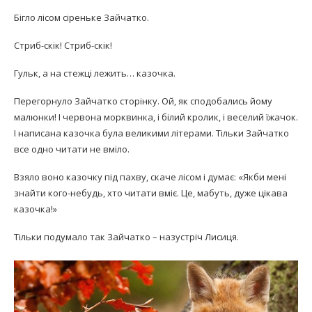
Бігло лісом сіреньке Зайчатко.
Стриб-скік! Стриб-скік!
Гульк, а на стежці лежить… казочка.
Перегорнуло Зайчатко сторінку. Ой, як сподобались йому
малюнки! І червона морквинка, і білий кролик, і веселий їжачок.
І написана казочка була великими літерами. Тільки Зайчатко
все одно читати не вміло.
Взяло воно казочку під пахву, скаче лісом і думає: «Якби мені
знайти кого-небудь, хто читати вміє. Це, мабуть, дуже цікава
казочка!»
Тільки подумало так Зайчатко – назустріч Лисиця.