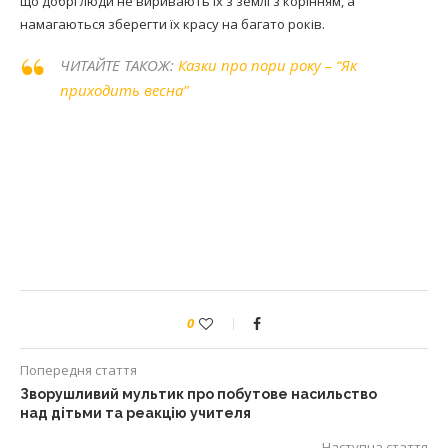
що добрі люди не виривають їх з землі з корінням, а
намагаються зберегти їх красу на багато років.
ЧИТАЙТЕ ТАКОЖ:
Казки про пори року – “Як
приходить весна”
0
Попередня стаття
Зворушливий мультик про побутове насильство
над дітьми та реакцію учителя
Наступна стаття