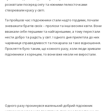
розквітали посеред снігу та ніжними пелюсточками
створювали красу у світі.
Та пройшов час і підсніжники стали надто гордими, почали
зневажати братів своїх – проліски та інші весняні квіти. Вони
вважали себе першими та найгарнішими, а тому перестали
нести добро та радість у світ. І одного дня прилетіла до них
чарівниця справедливості та покарала за таке відношення.
Прокляття було таким, що кожного разу, коли люди зривали
підсніжники з корінцем, то вони вже ніколи не виростали.
Одного разу прокинувся маленький добрий підсніжник