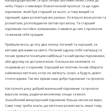
напередодні весни та простягнув свої ніжні пелюсточки до
неба. Поруч з ним виріс блакитноокий пролісок та ще один
підсніжник, який був старший за нього, а тому вищий та
гарніший, адже розквітнув він раніше. Усі втрьох вони росли та
розквітали, розповідаючи світові про весну. Та старший
підсніжник постійно зневажливо ставився до них з проліском
та вважав себе кращим.
Прийшли якось до лісу два хлопці: поганий та хороший, за
квітами для мами на свято. Поганий одразу побіг наперед та
почав зривати похапцем найбільші та найгарніші підсніжники,
аби другому не дісталися вони. Оскільки він квапився, то
позривав усі з корінням. Хороший же хлопчик почав обирати
найніжніші квіточки, котрі не зів’януть скоро, а будуть довго
стояти вдома. Так він зірвав наші добрі підсніжник та пролісок.
Наступного року добрий маленький підсніжник та пролісок
виросли знову, радіючи весняному сонцю та весні.
Знахабнілий минулорічний підсніжник більше ніколи не виріс.
Саме тому треба знати, що квіточки розквітають лише тому,