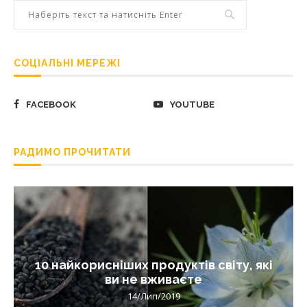
СОЦІАЛЬНІ МЕРЕЖІ
FACEBOOK
YOUTUBE
РАДИМО ПРОЧИТАТИ
10 найкорисніших продуктів світу, які
ви не вживаєте
14/Лип/2019