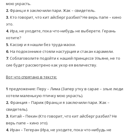
мою украсть.
2
. Франц и я заключили пари. Жак – свидетель.
3.
Кто говорит, что кит айсберг разбил? Не верь папе – кино
это.
4.
Ира, не уходите, пока что-нибудь не выберете. Герань
хотите?
5.
Кассир и я нашли без труда маски.
6.
На подоконнике стояли настурция и стакан карамели.
7
. Соблаговолите подойти к нашей принцессе Ульяне, не то
сие будет рассмотрено как укор ея величеству.
Вот что спрятано в тексте:
1
предложение: Перу – Лима (Запер утку в сарае – злые люди
хотели маленькую птичку мою украсть).
2.
Франция – Париж (Франц и я заключили пари. Жак –
свидетель).
3.
Китай – Пекин (Кто говорит, что кит айсберг разбил? Не
верь папе – кино это).
4.
Иран – Тегеран (Ира, не уходите, пока что-нибудь не