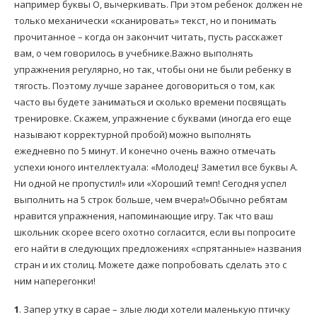
например буквы О, вычеркивать. При этом ребенок должен не
только механически «сканировать» текст, но и понимать
прочитанное – когда он закончит читать, пусть расскажет
вам, о чем говорилось в учебнике.Важно выполнять
упражнения регулярно, но так, чтобы они не были ребенку в
тягость. Поэтому лучше заранее договориться о том, как
часто вы будете заниматься и сколько времени посвящать
тренировке. Скажем, упражнение с буквами (иногда его еще
называют корректурной пробой) можно выполнять
ежедневно по 5 минут. И конечно очень важно отмечать
успехи юного интеллектуала: «Молодец! Заметил все буквы А.
Ни одной не пропустил!» или «Хороший темп! Сегодня успел
выполнить на 5 строк больше, чем вчера!»Обычно ребятам
нравится упражнения, напоминающие игру. Так что ваш
школьник скорее всего охотно согласится, если вы попросите
его найти в следующих предложениях «спрятанные» названия
стран и их столиц. Можете даже попробовать сделать это с
ним наперегонки!
1
. Запер утку в сарае – злые люди хотели маленькую птичку