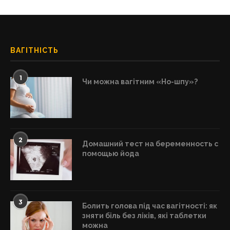
ВАГІТНІСТЬ
1
Чи можна вагітним «Но-шпу»?
2
Домашний тест на беременность с
помощью йода
3
Болить голова під час вагітності: як
зняти біль без ліків, які таблетки
можна