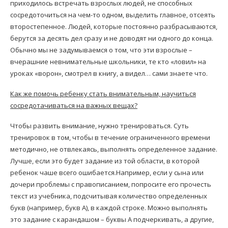
приходилось встречать взрослых людей, не способных
сосредоточиться на чем-то одном, выделить главное, отсеять
второстепенное. Людей, которые постоянно разбрасываются,
берутся за десять дел сразу и не доводят ни одного до конца.
Обычно мы не задумываемся о том, что эти взрослые –
вчерашние невнимательные школьники, те кто «ловил» на
уроках «ворон», смотрел в книгу, а видел… сами знаете что.
Как же помочь ребенку стать внимательным, научиться
сосредотачиваться на важных вещах?
Чтобы развить внимание, нужно тренироваться. Суть
тренировок в том, чтобы в течение ограниченного времени
методично, не отвлекаясь, выполнять определенное задание.
Лучше, если это будет задание из той области, в которой
ребенок чаше всего ошибается.Например, если у сына или
дочери проблемы с правописанием, попросите его прочесть
текст из учебника, подсчитывая количество определенных
букв (например, букв А), в каждой строке. Можно выполнять
это задание с карандашом – буквы А подчеркивать, а другие,