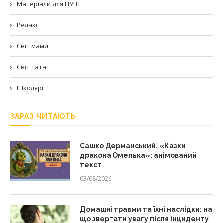
Матеріали для НУШ
Релакс
Світ мами
Світ тата
Школярі
ЗАРАЗ ЧИТАЮТЬ
Сашко Дерманський. «Казки
дракона Омелька»: анімований
текст
03/08/2026
Домашні травми та їхні наслідки: на
що звертати увагу після інциденту