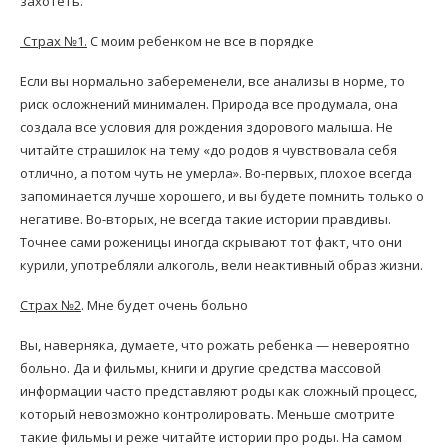
захотеть.
Страх №1.
С моим ребенком не все в порядке
Если вы нормально забеременели, все анализы в норме, то
риск осложнений минимален. Природа все продумала, она
создала все условия для рождения здорового малыша. Не
читайте страшилок на тему «до родов я чувствовала себя
отлично, а потом чуть не умерла». Во-первых, плохое всегда
запоминается лучше хорошего, и вы будете помнить только о
негативе. Во-вторых, не всегда такие истории правдивы.
Точнее сами роженицы иногда скрывают тот факт, что они
курили, употребляли алкоголь, вели неактивный образ жизни.
Страх №2
. Мне будет очень больно
Вы, наверняка, думаете, что рожать ребенка — невероятно
больно. Да и фильмы, книги и другие средства массовой
информации часто представляют роды как сложный процесс,
который невозможно контролировать. Меньше смотрите
такие фильмы и реже читайте истории про роды. На самом