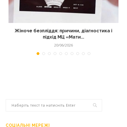
Жіноче безпліддя: причини, діагностика і
підхід МЦ «Мати...
20/06/2026
СОЦІАЛЬНІ МЕРЕЖІ