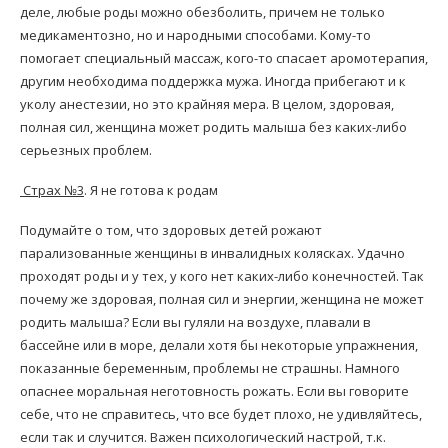
деле, любые роды можно обезболить, причем не только
медикаментозно, но и народными способами. Кому-то
помогает специальный массаж, кого-то спасает аромотерапия,
другим необходима поддержка мужа. Иногда прибегают и к
уколу анестезии, но это крайняя мера. В целом, здоровая,
полная сил, женщина может родить малыша без каких-либо
серьезных проблем.
Страх №3
. Я не готова к родам
Подумайте о том, что здоровых детей рожают
парализованные женщины в инвалидных колясках. Удачно
проходят роды и у тех, у кого нет каких-либо конечностей. Так
почему же здоровая, полная сил и энергии, женщина не может
родить малыша? Если вы гуляли на воздухе, плавали в
бассейне или в море, делали хотя бы некоторые упражнения,
показанные беременным, проблемы не страшны. Намного
опаснее моральная неготовность рожать. Если вы говорите
себе, что не справитесь, что все будет плохо, не удивляйтесь,
если так и случится. Важен психологический настрой, т.к.