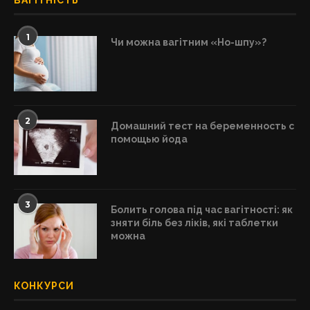
ВАГІТНІСТЬ
1
Чи можна вагітним «Но-шпу»?
2
Домашний тест на беременность с
помощью йода
3
Болить голова під час вагітності: як
зняти біль без ліків, які таблетки
можна
КОНКУРСИ