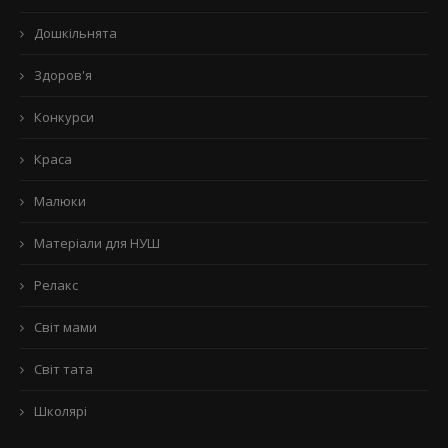
Дошкільнята
Здоров'я
Конкурси
Краса
Малюки
Матеріали для НУШ
Релакс
Світ мами
Світ тата
Школярі