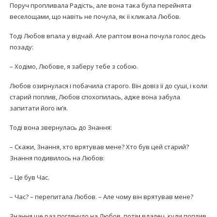
Поруч пропливала Радість, але вона така була перейнята
веселощами, що навіть не почула, як її кликала Любов.
Тоді Любов впала у відчай. Але раптом вона почула голос десь
позаду:
– Ходімо, Любове, я заберу тебе з собою.
Любов озирнулася і побачила старого. Він довіз її до суші, і коли
старий поплив, Любов спохопилась, адже вона забула
запитати його ім’я.
Тоді вона звернулась до Знання:
– Скажи, Знання, хто врятував мене? Хто був цей старий?
Знання подивилось на Любов:
– Це був Час.
– Час? – перепитала Любов. – Але чому він врятував мене?
Знання ще раз поглянуло на Любов, потім вдалеч, куди поплив