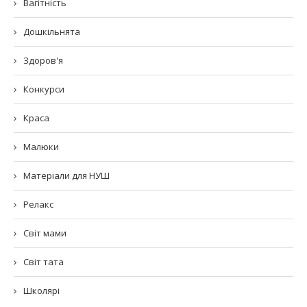
Вагітність
Дошкільнята
Здоров'я
Конкурси
Краса
Малюки
Матеріали для НУШ
Релакс
Світ мами
Світ тата
Школярі