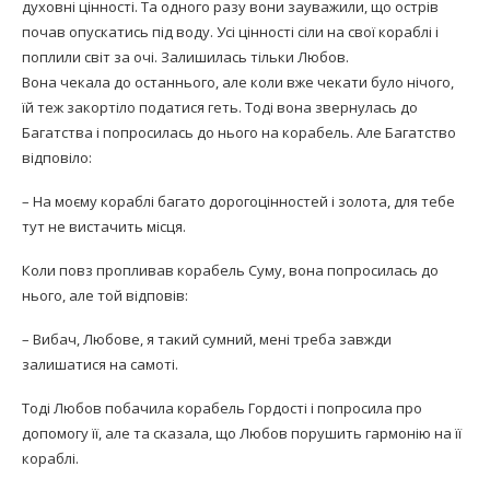
духовні цінності. Та одного разу вони зауважили, що острів
почав опускатись під воду. Усі цінності сіли на свої кораблі і
поплили світ за очі. Залишилась тільки Любов.
Вона чекала до останнього, але коли вже чекати було нічого,
їй теж закортіло податися геть. Тоді вона звернулась до
Багатства і попросилась до нього на корабель. Але Багатство
відповіло:
– На моєму кораблі багато дорогоцінностей і золота, для тебе
тут не вистачить місця.
Коли повз пропливав корабель Суму, вона попросилась до
нього, але той відповів:
– Вибач, Любове, я такий сумний, мені треба завжди
залишатися на самоті.
Тоді Любов побачила корабель Гордості і попросила про
допомогу її, але та сказала, що Любов порушить гармонію на її
кораблі.