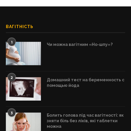
ВАГІТНІСТЬ
1
Чи можна вагітним «Но-шпу»?
2
Домашний тест на беременность с
помощью йода
3
Болить голова під час вагітності: як
зняти біль без ліків, які таблетки
можна