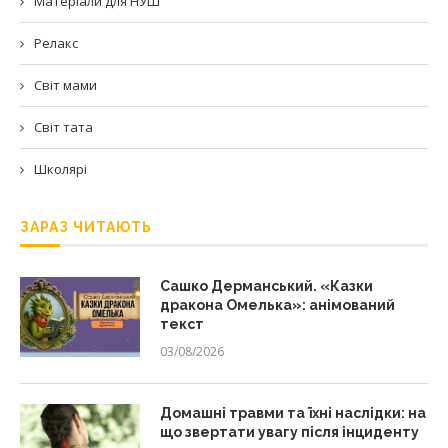
Матеріали для НУШ
Релакс
Світ мами
Світ тата
Школярі
ЗАРАЗ ЧИТАЮТЬ
Сашко Дерманський. «Казки
дракона Омелька»: анімований
текст
03/08/2026
Домашні травми та їхні наслідки: на
що звертати увагу після інциденту