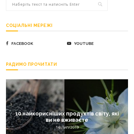
СОЦІАЛЬНІ МЕРЕЖІ
FACEBOOK
YOUTUBE
РАДИМО ПРОЧИТАТИ
10 найкорисніших продуктів світу, які
ви не вживаєте
14/Лип/2019