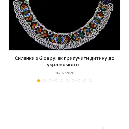
Силянки з бісеру: як прилучити дитину до
українського...
10/07/2026