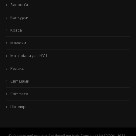
Здоров'я
Конкурси
Краса
Малюки
Матеріали для НУШ
Релакс
Світ мами
Світ тата
Школярі
© Український портал для дітей та їхніх батьків MAMABOOK. 2011 -