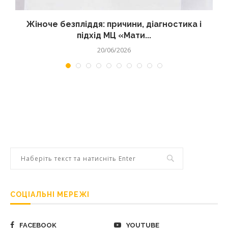
Жіноче безпліддя: причини, діагностика і
підхід МЦ «Мати...
20/06/2026
СОЦІАЛЬНІ МЕРЕЖІ
FACEBOOK
YOUTUBE