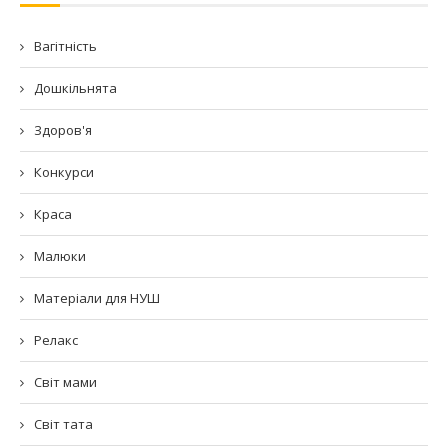
Вагітність
Дошкільнята
Здоров'я
Конкурси
Краса
Малюки
Матеріали для НУШ
Релакс
Світ мами
Світ тата