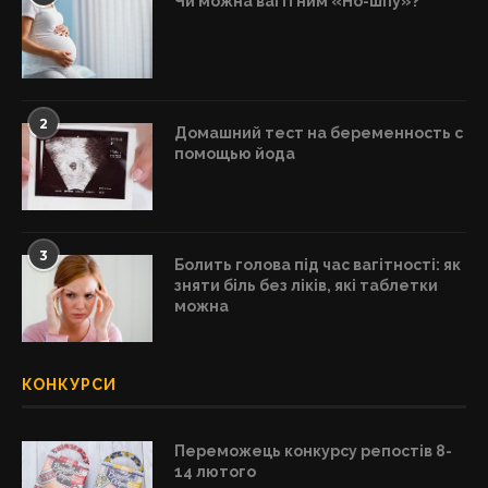
Чи можна вагітним «Но-шпу»?
2
Домашний тест на беременность с
помощью йода
3
Болить голова під час вагітності: як
зняти біль без ліків, які таблетки
можна
КОНКУРСИ
Переможець конкурсу репостів 8-
14 лютого