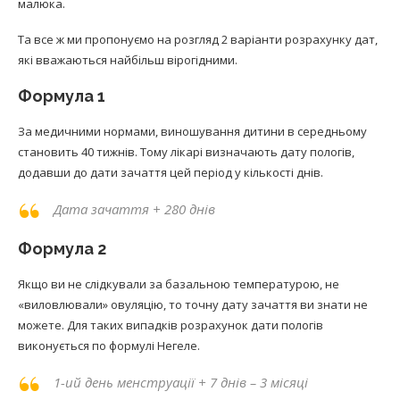
малюка.
Та все ж ми пропонуємо на розгляд 2 варіанти розрахунку дат,
які вважаються найбільш вірогідними.
Формула 1
За медичними нормами, виношування дитини в середньому
становить 40 тижнів. Тому лікарі визначають дату пологів,
додавши до дати зачаття цей період у кількості днів.
Дата зачаття + 280 днів
Формула 2
Якщо ви не слідкували за базальною температурою, не
«виловлювали» овуляцію, то точну дату зачаття ви знати не
можете. Для таких випадків розрахунок дати пологів
виконується по формулі Негеле.
1-ий день менструації + 7 днів – 3 місяці