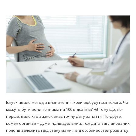
Існує чимало методів визначення, коли відбудуться пологи. Чи
можуть бути вони точними на 100 відсотків? Ні! Тому що, по-
перше, мало хто з жінок знає точну дату зачаття. По-друге,
кожен організм – дуже індивідуальний, тож дата запланованих
пологів залежить і від стану мами, і від особливостей розвитку