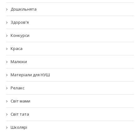
Дошкільнята
Здоров'я
Конкурси
Краса
Малюки
Матеріали для НУШ
Релакс
Світ мами
Світ тата
Школярі