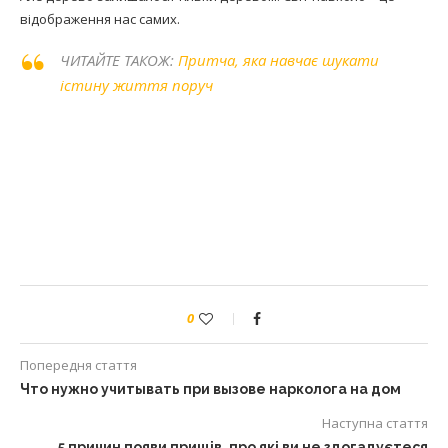
відображення нас самих.
ЧИТАЙТЕ ТАКОЖ:
Притча, яка навчає шукати
істину життя поруч
0
Попередня стаття
Что нужно учитывать при вызове нарколога на дом
Наступна стаття
5 причин появи прищів, про які ви не здогадуєтеся