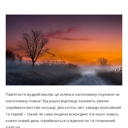
Пам’ятаєте мудрий вислів: ця склянка наполовину порожня чи
наполовину повна? Від вашої відповіді залежить уміння
сприймати життєві ситуації. Для когось світ завжди агресивний
та підлий – такий, як сама людина всередині. А в іншої чомусь
кожен новий день сприймається із вдячністю та сповнений
радістю.