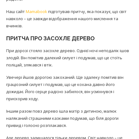
Наш сайт
Mamabook
підготував притчу, яка показує, що світ
навколо – це завжди відображення нашого мислення та
вчинків.
ПРИТЧА ПРО ЗАСОХЛЕ ДЕРЕВО
При дорозі стояло засохле дерево. Однієї ночі неподалік ішов
злодій. Він помітив далекий силует і подумав, що це стоїть
поліцай, злякався і втік.
Увечері йшов дорогою закоханий. Ще здалеку помітив він
граціозний силует і подумав, що це кохана давно його
дожидає. Його серце радісно забилося, він усміхнувся і
прискорив ходу.
Іншим разом повз дерево ішла матір з дитиною, малюк
наляканий страшними казками подумав, що біля дороги
привид і голосно розплакався.
Але дерево залишалося тільки деревом. Світ навколо – це