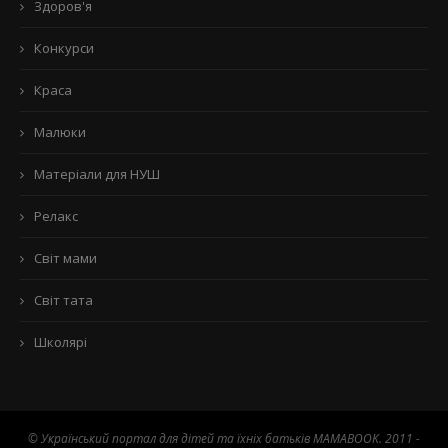
Здоров'я
Конкурси
Краса
Малюки
Матеріали для НУШ
Релакс
Світ мами
Світ тата
Школярі
© Український портал для дітей та їхніх батьків MAMABOOK. 2011 -