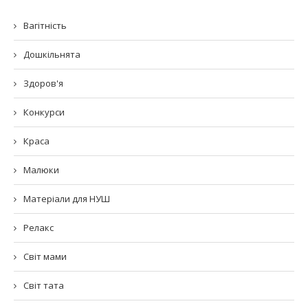
Вагітність
Дошкільнята
Здоров'я
Конкурси
Краса
Малюки
Матеріали для НУШ
Релакс
Світ мами
Світ тата