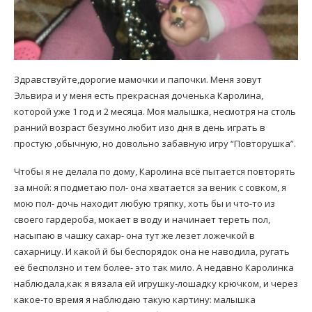
Здравствуйте,дорогие мамочки и папочки. Меня зовут
Эльвира и у меня есть прекрасная доченька Каролина,
которой уже 1 год и 2 месяца. Моя малышка, несмотря на столь
ранний возраст безумно любит изо дня в день играть в
простую ,обычную, но довольно забавную игру “Повторушка”.
Чтобы я не делала по дому, Каролина всё пытается повторять
за мной: я подметаю пол- она хватается за веник с совком, я
мою пол- дочь находит любую тряпку, хоть бы и что-то из
своего гардероба, мокает в воду и начинает тереть пол,
насыпаю в чашку сахар- она тут же лезет ложечкой в
сахарницу. И какой й бы беспорядок она не наводила, ругать
её бесползно и тем более- это так мило. А недавно Каролинка
наблюдала,как я вязала ей игрушку-лошадку крючком, и через
какое-то время я наблюдаю такую картину: малышка