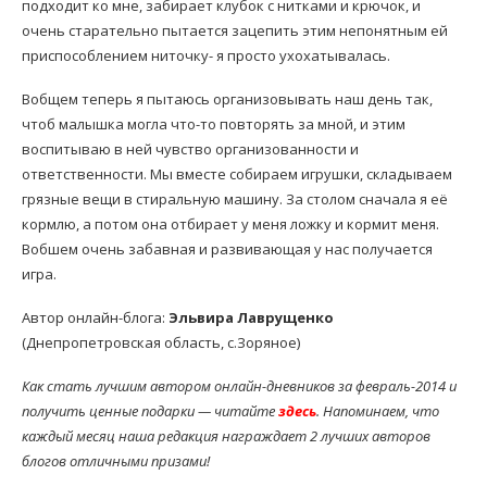
подходит ко мне, забирает клубок с нитками и крючок, и
очень старательно пытается зацепить этим непонятным ей
приспособлением ниточку- я просто ухохатывалась.
Вобщем теперь я пытаюсь организовывать наш день так,
чтоб малышка могла что-то повторять за мной, и этим
воспитываю в ней чувство организованности и
ответственности. Мы вместе собираем игрушки, складываем
грязные вещи в стиральную машину. За столом сначала я её
кормлю, а потом она отбирает у меня ложку и кормит меня.
Вобшем очень забавная и развивающая у нас получается
игра.
Автор онлайн-блога:
Эльвира Лаврущенко
(Днепропетровская область, с.Зоряное)
Как стать лучшим автором онлайн-дневников за февраль-2014 и
получить ценные подарки — читайте
здесь
. Напоминаем, что
каждый месяц наша редакция награждает 2 лучших авторов
блогов отличными призами!