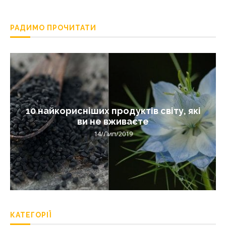
РАДИМО ПРОЧИТАТИ
10 найкорисніших продуктів світу, які
ви не вживаєте
14/Лип/2019
КАТЕГОРІЇ