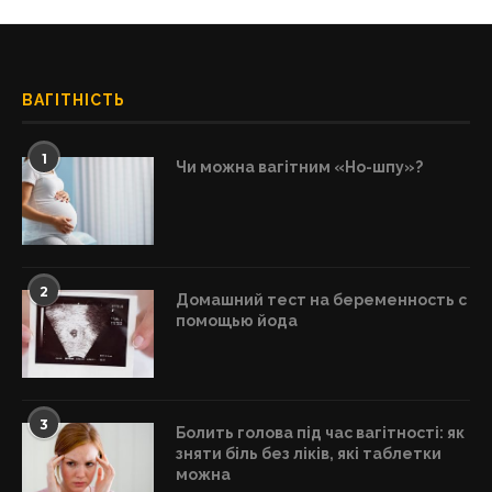
ВАГІТНІСТЬ
1
Чи можна вагітним «Но-шпу»?
2
Домашний тест на беременность с
помощью йода
3
Болить голова під час вагітності: як
зняти біль без ліків, які таблетки
можна