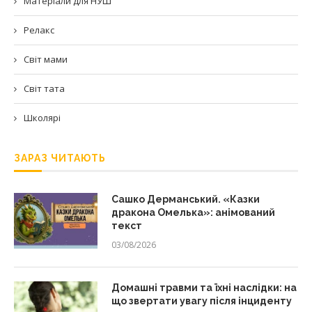
Матеріали для НУШ
Релакс
Світ мами
Світ тата
Школярі
ЗАРАЗ ЧИТАЮТЬ
Сашко Дерманський. «Казки
дракона Омелька»: анімований
текст
03/08/2026
Домашні травми та їхні наслідки: на
що звертати увагу після інциденту