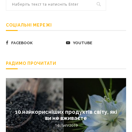
СОЦІАЛЬНІ МЕРЕЖІ
FACEBOOK
YOUTUBE
РАДИМО ПРОЧИТАТИ
10 найкорисніших продуктів світу, які
ви не вживаєте
14/Лип/2019