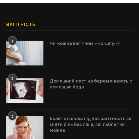
ВАГІТНІСТЬ
1
Чи можна вагітним «Но-шпу»?
2
Домашний тест на беременность с
помощью йода
3
Болить голова під час вагітності: як
зняти біль без ліків, які таблетки
можна