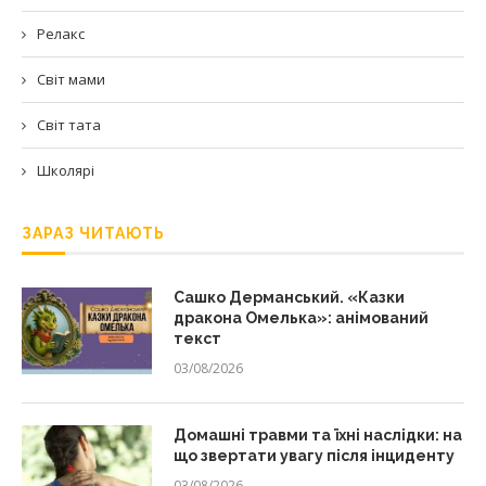
Релакс
Світ мами
Світ тата
Школярі
ЗАРАЗ ЧИТАЮТЬ
Сашко Дерманський. «Казки
дракона Омелька»: анімований
текст
03/08/2026
Домашні травми та їхні наслідки: на
що звертати увагу після інциденту
03/08/2026