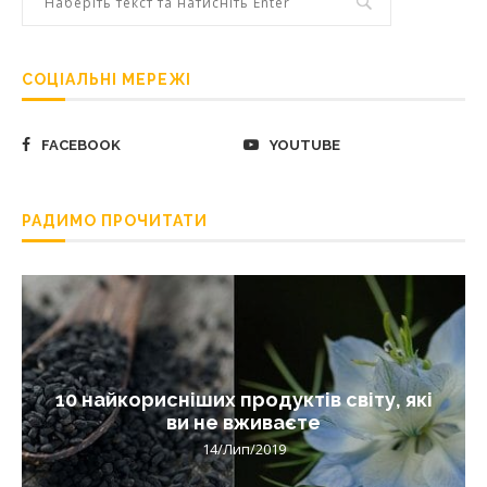
СОЦІАЛЬНІ МЕРЕЖІ
FACEBOOK
YOUTUBE
РАДИМО ПРОЧИТАТИ
10 найкорисніших продуктів світу, які
ви не вживаєте
14/Лип/2019