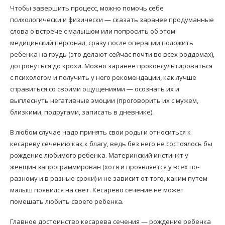
Чтобы завершить процесс, можно помочь себе
психологически и физически — сказать заранее продуманные
слова о встрече с малышом или попросить об этом
медицинский персонал, сразу после операции положить
ребенка на грудь (это делают сейчас почти во всех роддомах),
дотронуться до крохи. Можно заранее проконсультироваться
с психологом и получить у него рекомендации, как лучше
справиться со своими ощущениями — осознать их и
выплеснуть негативные эмоции (проговорить их с мужем,
близкими, подругами, записать в дневнике).
В любом случае надо принять свои роды и относиться к
кесареву сечению как к благу, ведь без него не состоялось бы
рождение любимого ребенка. Материнский инстинкт у
женщин запрограммирован (хотя и проявляется у всех по-
разному и в разные сроки) и не зависит от того, каким путем
малыш появился на свет. Кесарево сечение не может
помешать любить своего ребенка.
Главное достоинство кесарева сечения — рождение ребенка