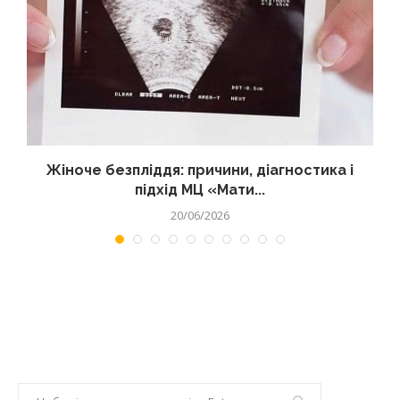
Жіноче безпліддя: причини, діагностика і
підхід МЦ «Мати...
20/06/2026